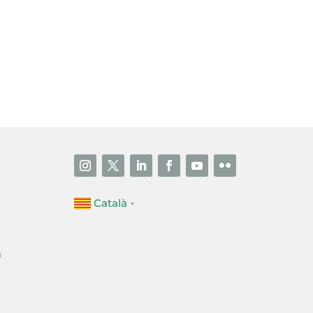
i accepto la poítica de privacitat
ENVIAR
Català
▼
a