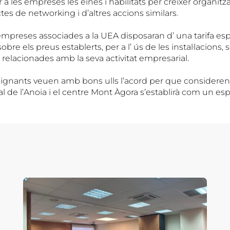
ar a les empreses les eines i habilitats per créixer organit
tes de networking i d’altres accions similars.
 empreses associades a la UEA disposaran d’ una tarifa es
re els preus establerts, per a l’ ús de les instal·lacions,
s relacionades amb la seva activitat empresarial.
signants veuen amb bons ulls l’acord per que consideren 
al de l’Anoia i el centre Mont Àgora s’establirà com un es