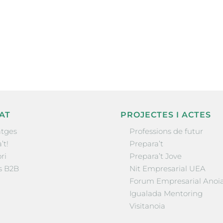
ne, publicació
nformació sobre
la comarca.
He llegit 
AT
PROJECTES I ACTES
tges
Professions de futur
’t!
Prepara’t
ri
Prepara’t Jove
s B2B
Nit Empresarial UEA
Forum Empresarial Anoi
Igualada Mentoring
Visitanoia