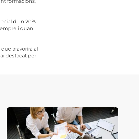
zant formacions,
pecial d’un 20%
 sempre i quan
que afavorirà al
pai destacat per