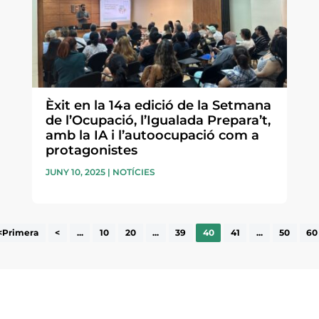
Èxit en la 14a edició de la Setmana
de l’Ocupació, l’Igualada Prepara’t,
amb la IA i l’autoocupació com a
protagonistes
JUNY 10, 2025
|
NOTÍCIES
<Primera
<
...
10
20
...
39
40
41
...
50
60