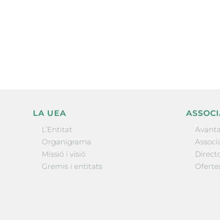
Subscriu-te a la UEA Magazi
electrònica periòdica amb i
l’actualitat empresarial de 
LA UEA
ASSOCI
L’Entitat
Avanta
Organigrama
Associa
Missió i visió
Directo
Gremis i entitats
Oferte