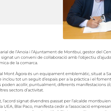
rial de l’Anoia i l’Ajuntament de Montbui, gestor del Cen
signat un conveni de col·laboració amb l’objectiu d’ajuda
òmica de la comarca.
ral Mont Àgora és un equipament emblemàtic, situat a S
inclou tot un seguit d’espais per a la pràctica i el foment 
s poden acollir, puntualment, diferents manifestacions i/
tres sectors d’activitat.
t, l’acord signat divendres passat per l’alcalde montbuie
la UEA, Blai Paco, manifesta cedir a l’associació empresari