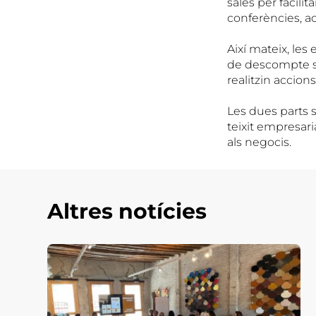
sales per facilit
conferències, ac
Així mateix, les
de descompte sob
realitzin accion
Les dues parts 
teixit empresari
als negocis.
Altres notícies