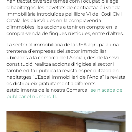
han tractat diversos temes com l’ocupació il·legal
d’habitatges, les novetats de contractació i venda
immobiliària introduïdes pel llibre VI del Codi Civil
Català, les plusvàlues en la compravenda
d’immobles, les accions a tenir en compte en la
compra-venda de finques rústiques, entre d’altres.
La sectorial immobiliària de la UEA agrupa a una
trentena d’empreses del sector immobiliari
ubicades a la comarca de l Anoia i, des de la seva
constitució, realitza accions dirigides al sector i
també edita i publica la revista especialitzada en
habitatges “L’Espai Immobiliari de l’Anoia” la revista
es distribueix gratuïtament a diferents
establiments de la nostra Comarca
i se n’acaba de
publicar el número 11
.