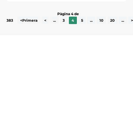
Pàgina 4 de
383
<Primera
<
...
3
4
5
...
10
20
...
Subscriu-te a la UEA Magazine, publicació
electrònica periòdica amb informació sobre
l’actualitat empresarial de la comarca.
He llegit i accepto la poítica de privacitat
ENVIAR