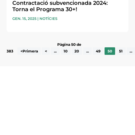
Contractació subvencionada 2024:
Torna el Programa 30+!
GEN. 15, 2025
|
NOTÍCIES
Pàgina 50 de
383
<Primera
<
...
10
20
...
49
50
51
...
Subscriu-te a la UEA Magazine, publicació
electrònica periòdica amb informació sobre
l’actualitat empresarial de la comarca.
He llegit i accepto la poítica de privacitat