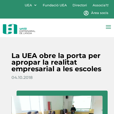
UEA
Fundació UEA
Directori
Associa’t!
Àrea socis
La UEA obre la porta per
apropar la realitat
empresarial a les escoles
04.10.2018