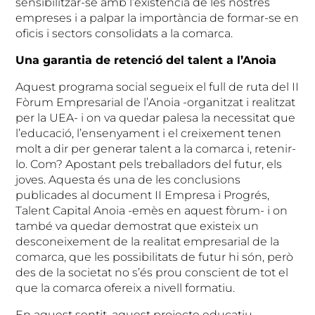
sensibilitzar-se amb l’existència de les nostres
empreses i a palpar la importància de formar-se en
oficis i sectors consolidats a la comarca.
Una garantia de retenció del talent a l’Anoia
Aquest programa social segueix el full de ruta del II
Fòrum Empresarial de l’Anoia -organitzat i realitzat
per la UEA- i on va quedar palesa la necessitat que
l’educació, l’ensenyament i el creixement tenen
molt a dir per generar talent a la comarca i, retenir-
lo. Com? Apostant pels treballadors del futur, els
joves. Aquesta és una de les conclusions
publicades al document II Empresa i Progrés,
Talent Capital Anoia -emès en aquest fòrum- i on
també va quedar demostrat que existeix un
desconeixement de la realitat empresarial de la
comarca, que les possibilitats de futur hi són, però
des de la societat no s’és prou conscient de tot el
que la comarca ofereix a nivell formatiu.
En aquest sentit, aquest projecte educatiu