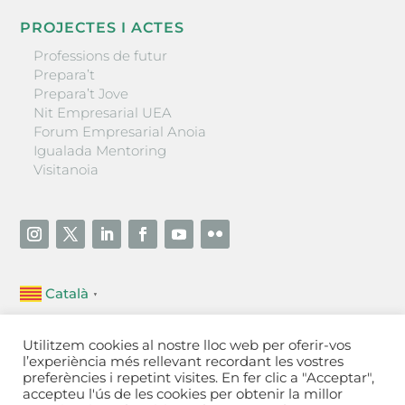
PROJECTES I ACTES
Professions de futur
Prepara’t
Prepara’t Jove
Nit Empresarial UEA
Forum Empresarial Anoia
Igualada Mentoring
Visitanoia
Català
▼
Unió Empresarial de l’Anoia (UEA)
Utilitzem cookies al nostre lloc web per oferir-vos
Ctra. de Manresa, 131, 08700 – Igualada
(Barcelona)
l’experiència més rellevant recordant les vostres
Tel 93 805 22 92
preferències i repetint visites. En fer clic a "Acceptar",
accepteu l'ús de les cookies per obtenir la millor