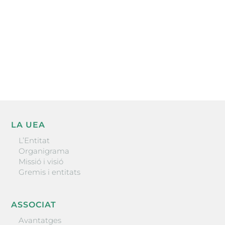
He llegit i accepto la poítica de privacitat
ENVIAR
LA UEA
L’Entitat
Organigrama
Missió i visió
Gremis i entitats
ASSOCIAT
Avantatges