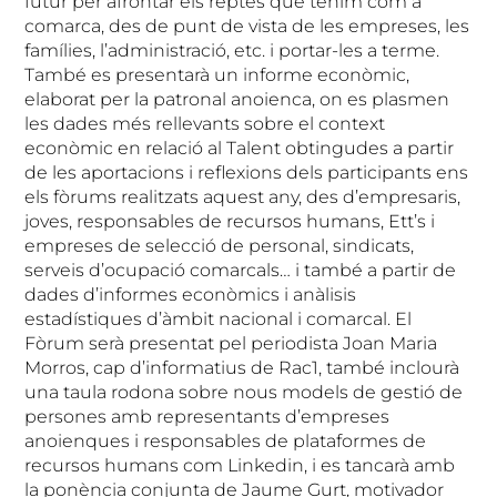
futur per afrontar els reptes que tenim com a
comarca, des de punt de vista de les empreses, les
famílies, l’administració, etc. i portar-les a terme.
També es presentarà un informe econòmic,
elaborat per la patronal anoienca, on es plasmen
les dades més rellevants sobre el context
econòmic en relació al Talent obtingudes a partir
de les aportacions i reflexions dels participants ens
els fòrums realitzats aquest any, des d’empresaris,
joves, responsables de recursos humans, Ett’s i
empreses de selecció de personal, sindicats,
serveis d’ocupació comarcals… i també a partir de
dades d’informes econòmics i anàlisis
estadístiques d’àmbit nacional i comarcal. El
Fòrum serà presentat pel periodista Joan Maria
Morros, cap d’informatius de Rac1, també inclourà
una taula rodona sobre nous models de gestió de
persones amb representants d’empreses
anoienques i responsables de plataformes de
recursos humans com Linkedin, i es tancarà amb
la ponència conjunta de Jaume Gurt, motivador