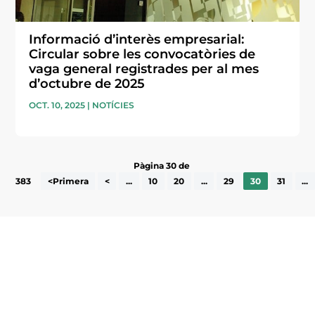
Informació d’interès empresarial:
Circular sobre les convocatòries de
vaga general registrades per al mes
d’octubre de 2025
OCT. 10, 2025
|
NOTÍCIES
Pàgina 30 de
383
<Primera
<
...
10
20
...
29
30
31
...
Subscriu-te a la UEA Magazine, publicació
electrònica periòdica amb informació sobre
l’actualitat empresarial de la comarca.