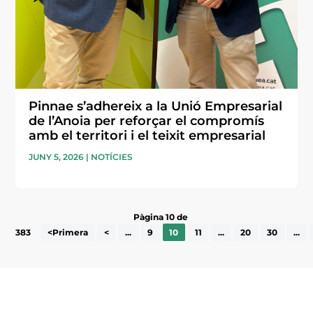
Pinnae s’adhereix a la Unió Empresarial
de l’Anoia per reforçar el compromís
amb el territori i el teixit empresarial
JUNY 5, 2026
|
NOTÍCIES
Pàgina 10 de
383
<Primera
<
...
9
10
11
...
20
30
...