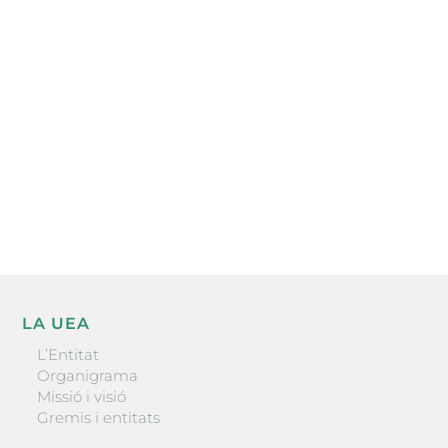
Subscriu-te a la UEA Magazine, publicació
electrònica periòdica amb informació sobre
l’actualitat empresarial de la comarca.
He llegit i accepto la poítica de privacitat
ENVIAR
LA UEA
L’Entitat
Organigrama
Missió i visió
Gremis i entitats