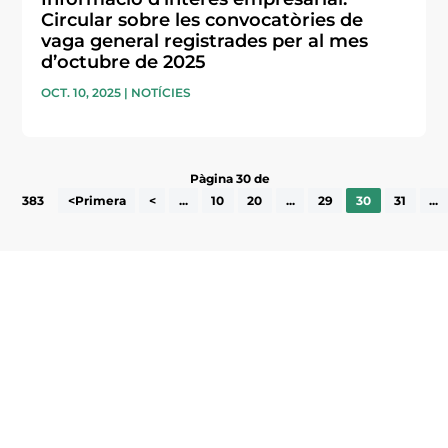
Circular sobre les convocatòries de
vaga general registrades per al mes
d’octubre de 2025
OCT. 10, 2025
|
NOTÍCIES
Pàgina 30 de
383
<Primera
<
...
10
20
...
29
30
31
...
Subscriu-te a la UEA Magazine, publicació
electrònica periòdica amb informació sobre
l’actualitat empresarial de la comarca.