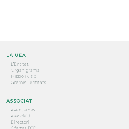
He llegit i accepto la poítica de privacitat
ENVIAR
LA UEA
L’Entitat
Organigrama
Missió i visió
Gremis i entitats
ASSOCIAT
Avantatges
Associa’t!
Directori
Ofertes B2B