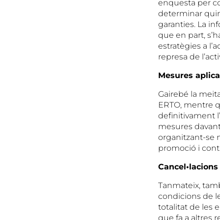
enquesta per con
determinar quine
garanties. La in
que en part, s’h
estratègies a l’a
represa de l’act
Mesures aplica
Gairebé la meit
ERTO, mentre que
definitivament l
mesures davant l
organitzant-se m
promoció i contr
Cancel•lacions
Tanmateix, també
condicions de le
totalitat de le
que fa a altres 