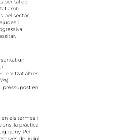
s per tal de
itat amb
s pel sector,
ajudes i
rogressiva
ssitar.
esentat un
ar
realitzat altres
7%),
del pressupost en
 en els termes i
ions, la pràctica
g i juny. Pel
serves del juliol