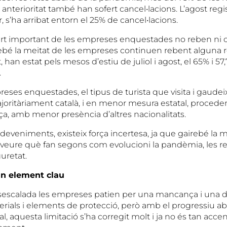
anterioritat també han sofert cancel•lacions. L’agost regist
 s’ha arribat entorn el 25% de cancel•lacions.
art important de les empreses enquestades no reben ni
irebé la meitat de les empreses continuen rebent alguna re
 han estat pels mesos d’estiu de juliol i agost, el 65% i 57,
.
eses enquestades, el tipus de turista que visita i gaudei
ajoritàriament català, i en menor mesura estatal, procede
ça, amb menor presència d’altres nacionalitats.
sdeveniments, existeix força incertesa, ja que gairebé la m
 veure què fan segons com evolucioni la pandèmia, les res
uretat.
un element clau
desescalada les empreses patien per una mancança i una di
rials i elements de protecció, però amb el progressiu a
l, aquesta limitació s’ha corregit molt i ja no és tan acc