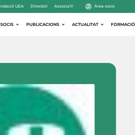
ndació UEA
Directori
Associa’t!
Àrea socis
SOCIS
PUBLICACIONS
ACTUALITAT
FORMACIÓ