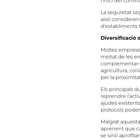
l’inici del conf
La seguretat se
això consideren
d’establiments t
Diversificació 
Moltes empreses
meitat de les em
complementar-la,
agricultura, co
per la proximitat
Els principals 
reprendre l’acti
ajudes existents
protocols poden 
Malgrat aquesta
aprenent que cal
se sinó aprofit