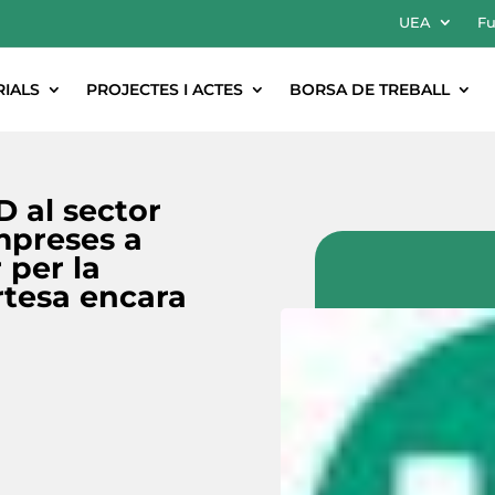
UEA
Fu
RIALS
PROJECTES I ACTES
BORSA DE TREBALL
D al sector
mpreses a
 per la
ertesa encara