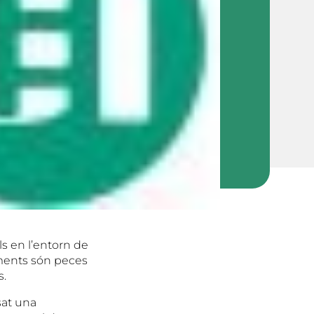
ls en l’entorn de
iments són peces
s.
sat una