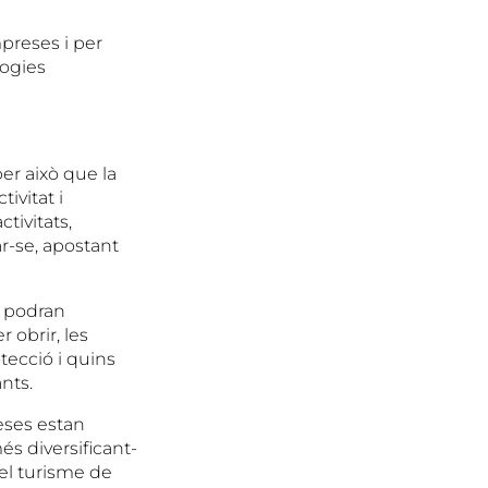
preses i per
logies
er això que la
ivitat i
tivitats,
r-se, apostant
i podran
 obrir, les
otecció i quins
nts.
eses estan
és diversificant-
el turisme de