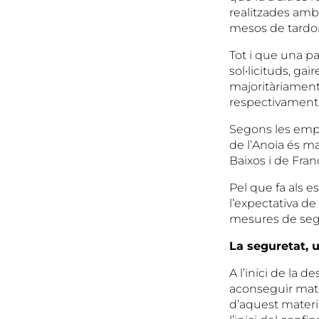
realitzades amb 
mesos de tardor,
Tot i que una p
sol•licituds, ga
majoritàriament,
respectivament
Segons les empr
de l’Anoia és m
Baixos i de Fran
Pel que fa als e
l’expectativa de
mesures de seg
La seguretat, 
A l’inici de la 
aconseguir mate
d’aquest materia