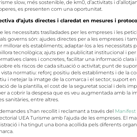
urisme slow, més sostenible, de km0, d’activitats i d’allotja
operes, es presenten com una oportunitat.
ctiva d’ajuts directes i claredat en mesures i protoco
de les necessitats traslladades per les empreses i les peti
i als governs són: ajudes directes per a les empreses i ta
 millorar els establiments; adaptar-los a les necessitats p
millora tecnològica; ajuts per a publicitat institucional i p
matives clares i concretes, facilitar una informació clara i
sobre els riscos de cada situació o activitat; punt de supo
vista normatiu: reforç positiu dels establiments i de la 
tiu i netejar la imatge de la comarca i el sector; suport en l
ció de la plantilla, el cost de la seguretat social i dels im
ts per a cobrir la despesa que es veu augmentada amb la i
s sanitàries, entre altres.
demandes s’han recollit i reclamant a través del
Manifest
sectorial UEA Turisme amb l’ajuda de les empreses. El man
nistració i ha tingut una bona acollida pels diferents orga
marca.