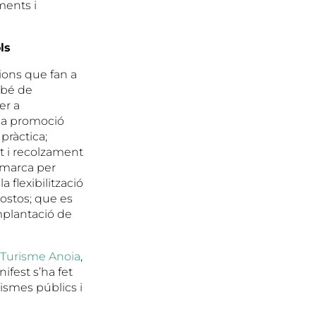
ments i
ls
cions que fan a
mbé de
er a
er a promoció
 pràctica;
rt i recolzament
comarca per
a flexibilització
postos; que es
mplantació de
 Turisme Anoia
,
ifest s’ha fet
nismes públics i