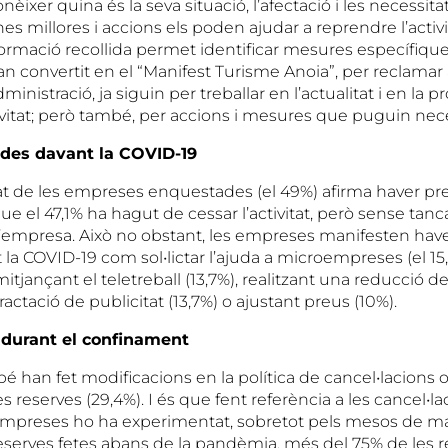
èixer quina és la seva situació, l’afectació i les necessitat
s millores i accions els poden ajudar a reprendre l’activ
formació recollida permet identificar mesures específique
an convertit en el “Manifest Turisme Anoia”, per reclamar 
dministració, ja siguin per treballar en l’actualitat i en la p
ivitat; però també, per accions i mesures que puguin nece
des davant la COVID-19
at de les empreses enquestades (el 49%) afirma haver pr
 el 47,1% ha hagut de cessar l’activitat, però sense tanc
’empresa. Això no obstant, les empreses manifesten haver 
a COVID-19 com sol•lictar l’ajuda a microempreses (el 15,
itjançant el teletreball (13,7%), realitzant una reducció 
actació de publicitat (13,7%) o ajustant preus (10%).
 durant el confinament
 han fet modificacions en la política de cancel•lacions o
s reserves (29,4%). I és que fent referència a les cancel•lac
s empreses ho ha experimentat, sobretot pels mesos de mai
reserves fetes abans de la pandèmia, més del 75% de les re