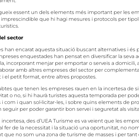
inament.
gueix essent un dels elements més important per les em
 imprescindible que hi hagi mesures i protocols per tipo
urístics.
del sector
 han encarat aquesta situació buscant alternatives i és p
preses enquestades han pensat en diversificar la seva act
 incorporant menjar per emportar o serveis a domicili, ac
l•laborar amb altres empreses del sector per complementa
 i el petit format, entre altres propostes.
dubtes que tenen les empreses rauen en la incertesa de s
vitat o no, si hi haurà turistes aquesta temporada per poder
 i com i quan sol•licitar-les, i sobre quins elements de pr
seguir per poder garantir bon servei i seguretat als visita
 incertesa, des d’UEA Turisme es va veient que les empr
 fer de la necessitat i la situació una oportunitat, no nom
ant que no som una zona de turisme de masses i per tant 