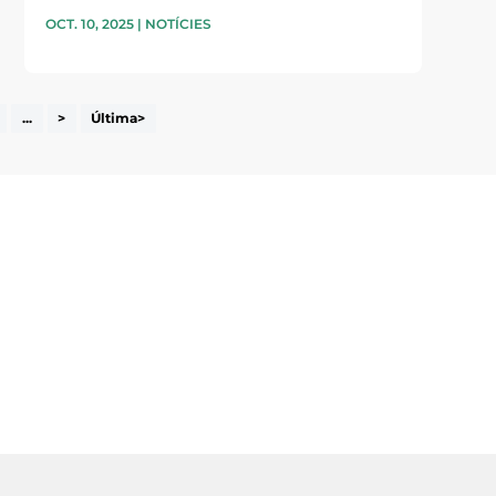
OCT. 10, 2025
|
NOTÍCIES
...
>
Última>
i accepto la poítica de privacitat
ENVIAR