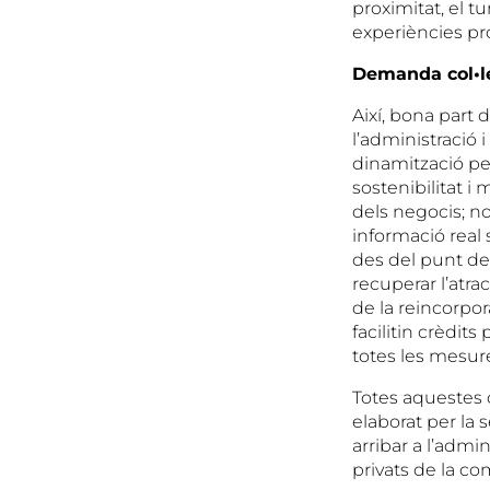
proximitat, el t
experiències pr
Demanda col•le
Així, bona part 
l’administració 
dinamització per
sostenibilitat i 
dels negocis; nor
informació real 
des del punt de 
recuperar l’atrac
de la reincorpora
facilitin crèdi
totes les mesure
Totes aquestes 
elaborat per la 
arribar a l’admi
privats de la co