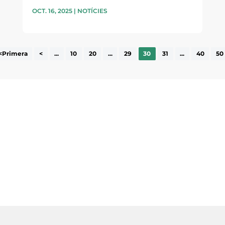
OCT. 16, 2025
|
NOTÍCIES
<Primera
<
...
10
20
...
29
30
31
...
40
50
ne, publicació
nformació sobre
la comarca.
He llegit 