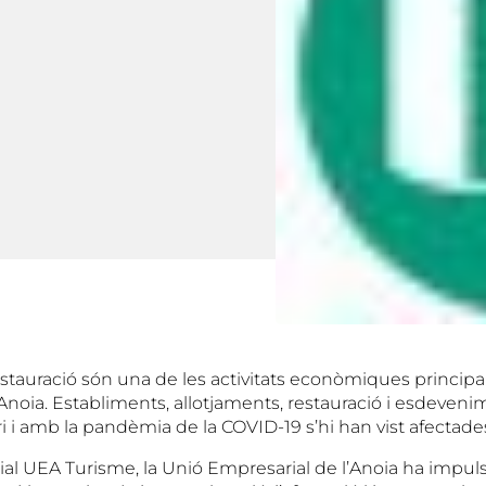
restauració són una de les activitats econòmiques principa
’Anoia. Establiments, allotjaments, restauració i esdeven
ori i amb la pandèmia de la COVID-19 s’hi han vist afectade
rial UEA Turisme, la Unió Empresarial de l’Anoia ha impul