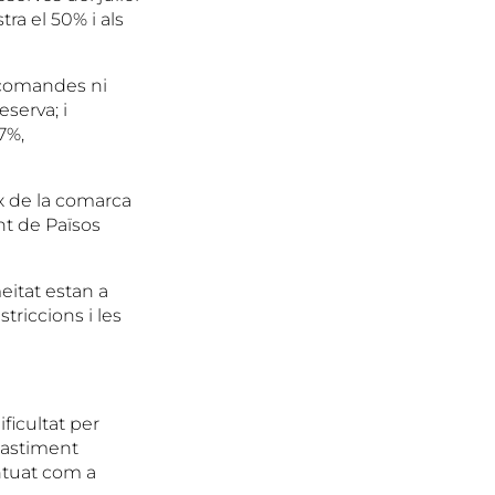
ra el 50% i als
 comandes ni
serva; i
7%,
x de la comarca
nt de Països
eitat estan a
triccions i les
ficultat per
bastiment
entuat com a