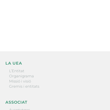
He llegit i accepto la poítica de privacitat
ENVIAR
LA UEA
L’Entitat
Organigrama
Missió i visió
Gremis i entitats
ASSOCIAT
Avantatges