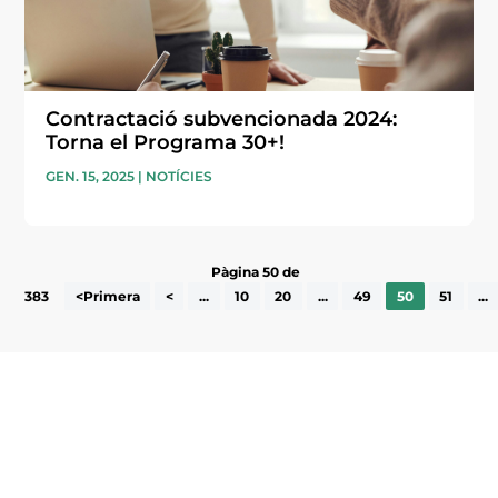
Contractació subvencionada 2024:
Torna el Programa 30+!
GEN. 15, 2025
|
NOTÍCIES
Pàgina 50 de
383
<Primera
<
...
10
20
...
49
50
51
...
Subscriu-te a la UEA Magazine, publicació
electrònica periòdica amb informació sobre
l’actualitat empresarial de la comarca.