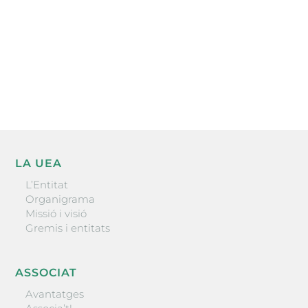
He llegit i accepto la poítica de privacitat
ENVIAR
LA UEA
L’Entitat
Organigrama
Missió i visió
Gremis i entitats
ASSOCIAT
Avantatges