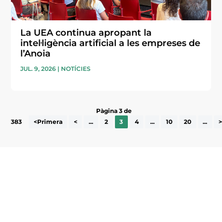
La UEA continua apropant la
intel·ligència artificial a les empreses de
l’Anoia
JUL. 9, 2026
|
NOTÍCIES
Pàgina 3 de
383
<Primera
<
...
2
3
4
...
10
20
...
Subscriu-te a la UEA Magazine, publicació
electrònica periòdica amb informació sobre
l’actualitat empresarial de la comarca.