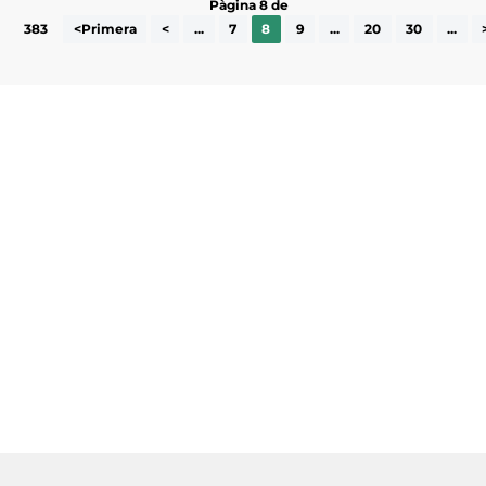
Pàgina 8 de
383
<Primera
<
...
7
8
9
...
20
30
...
Subscriu-te a la UEA Magazine, publicació
electrònica periòdica amb informació sobre
l’actualitat empresarial de la comarca.
He llegit i accepto la poítica de privacitat
ENVIAR