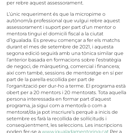
per rebre aquest assessorament.
L’únic requeriment és que la micropime o
autònom/a professional que vulgui rebre aquest
assessorament i suport per part d’un mentor o
mentora tingui el domicili fiscal a la ciutat
d’Igualada. Es preveu començar a fer els matchs
durant el mes de setembre de 2021, i aquesta
segona edició seguirà amb una tònica similar que
l’anterior basada en formacions sobre l’estratègia
de negoci, de màrqueting, comercial i financera;
així com també, sessions de mentoratge en sí per
part de la parella escollida per part de
l’organització per dur-ho a terme. El programa està
obert per a 20 mentors i 20 mentorats. Tota aquella
persona interessada en formar part d’aquest
programa, ja sigui com a mentor/a o com a
mentorat/da ja pot inscriure’s perquè a inicis de
setembre es farà la recollida de sol·licituds i
conseqüentment, les seleccions. Les inscripcions
poden fer-se a
www.igualadamentoring.cat
Per a