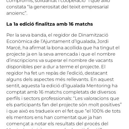
compromís, solidaritat i cooperació” i que això
constata “la generositat del teixit empresarial
anoienc”.
La 1a edició finalitza amb 16 matchs
Per la seva banda, el regidor de Dinamització
Econòmica de l’Ajuntament d’Igualada, Jordi
Marcé, ha afirmat la bona acollida que ha tingut el
projecte ja en la seva arrencada i que el nombre
d’inscripcions va superar el nombre de vacants
disponibles per a dur a terme el projecte. El
regidor ha fet un repàs de l’edició, destacant
alguns dels aspectes més rellevants. En aquest
sentit, aquesta 1a edició d’Igualada Mentoring ha
comptat amb 16 matchs completats de diversos
perfils i sectors professionals: “Les valoracions que
els participants fan del projecte són molt positives”
i que això es tradueix en el fet que “el 100% de tots
els mentors ens han comentat que ja han
començat a notar els resultats del procés del