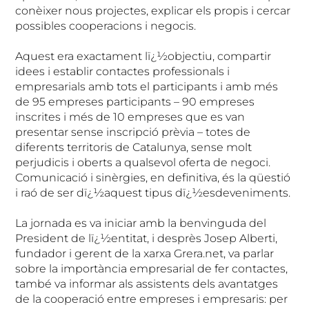
conèixer nous projectes, explicar els propis i cercar
possibles cooperacions i negocis.
Aquest era exactament lï¿½objectiu, compartir
idees i establir contactes professionals i
empresarials amb tots el participants i amb més
de 95 empreses participants – 90 empreses
inscrites i més de 10 empreses que es van
presentar sense inscripció prèvia – totes de
diferents territoris de Catalunya, sense molt
perjudicis i oberts a qualsevol oferta de negoci.
Comunicació i sinèrgies, en definitiva, és la qüestió
i raó de ser dï¿½aquest tipus dï¿½esdeveniments.
La jornada es va iniciar amb la benvinguda del
President de lï¿½entitat, i desprès Josep Alberti,
fundador i gerent de la xarxa Grera.net, va parlar
sobre la importància empresarial de fer contactes,
també va informar als assistents dels avantatges
de la cooperació entre empreses i empresaris: per