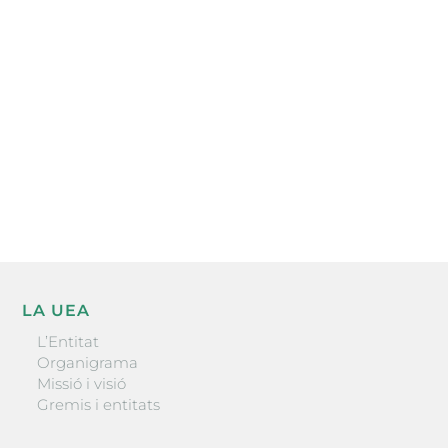
electrònica periòdica amb informació sobre
l’actualitat empresarial de la comarca.
He llegit i accepto la poítica de privacitat
ENVIAR
LA UEA
L’Entitat
Organigrama
Missió i visió
Gremis i entitats