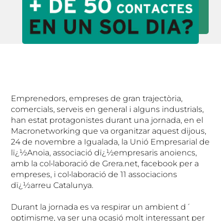
Emprenedors, empreses de gran trajectòria,
comercials, serveis en general i alguns industrials,
han estat protagonistes durant una jornada, en el
Macronetworking que va organitzar aquest dijous,
24 de novembre a Igualada, la Unió Empresarial de
lï¿½Anoia, associació dï¿½empresaris anoiencs,
amb la col•laboració de Grera.net, facebook per a
empreses, i col•laboració de 11 associacions
dï¿½arreu Catalunya.
Durant la jornada es va respirar un ambient d´
optimisme, va ser una ocasió molt interessant per