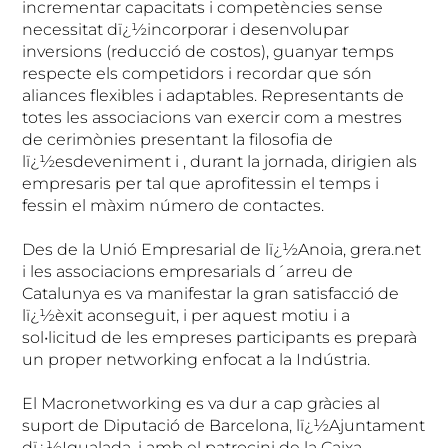
incrementar capacitats i competències sense
necessitat dï¿½incorporar i desenvolupar
inversions (reducció de costos), guanyar temps
respecte els competidors i recordar que són
aliances flexibles i adaptables. Representants de
totes les associacions van exercir com a mestres
de cerimònies presentant la filosofia de
lï¿½esdeveniment i , durant la jornada, dirigien als
empresaris per tal que aprofitessin el temps i
fessin el màxim número de contactes.
Des de la Unió Empresarial de lï¿½Anoia, grera.net
i les associacions empresarials d´arreu de
Catalunya es va manifestar la gran satisfacció de
lï¿½èxit aconseguit, i per aquest motiu i a
sol•licitud de les empreses participants es preparà
un proper networking enfocat a la Indústria.
El Macronetworking es va dur a cap gràcies al
suport de Diputació de Barcelona, lï¿½Ajuntament
dï¿½Igualada, i amb el patrocini de la Caixa