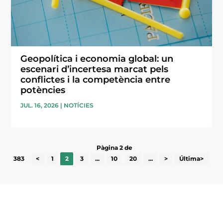
Geopolítica i economia global: un
escenari d’incertesa marcat pels
conflictes i la competència entre
potències
JUL. 16, 2026
|
NOTÍCIES
Pàgina 2 de
383
<
1
2
3
...
10
20
...
>
Última>
Subscriu-te a la UEA Magazine, publicació