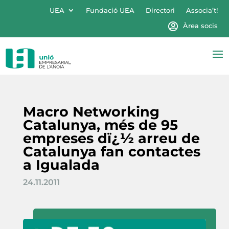
UEA
Fundació UEA
Directori
Associa’t!
Àrea socis
Macro Networking
Catalunya, més de 95
empreses dï¿½ arreu de
Catalunya fan contactes
a Igualada
24.11.2011