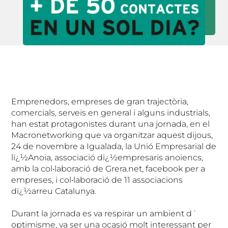
Emprenedors, empreses de gran trajectòria,
comercials, serveis en general i alguns industrials,
han estat protagonistes durant una jornada, en el
Macronetworking que va organitzar aquest dijous,
24 de novembre a Igualada, la Unió Empresarial de
lï¿½Anoia, associació dï¿½empresaris anoiencs,
amb la col•laboració de Grera.net, facebook per a
empreses, i col•laboració de 11 associacions
dï¿½arreu Catalunya.
Durant la jornada es va respirar un ambient d´
optimisme, va ser una ocasió molt interessant per