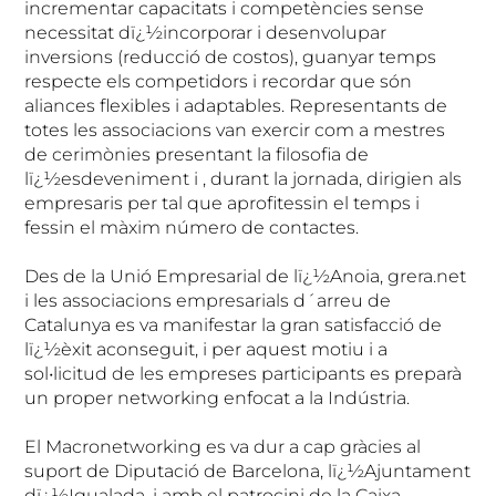
incrementar capacitats i competències sense
necessitat dï¿½incorporar i desenvolupar
inversions (reducció de costos), guanyar temps
respecte els competidors i recordar que són
aliances flexibles i adaptables. Representants de
totes les associacions van exercir com a mestres
de cerimònies presentant la filosofia de
lï¿½esdeveniment i , durant la jornada, dirigien als
empresaris per tal que aprofitessin el temps i
fessin el màxim número de contactes.
Des de la Unió Empresarial de lï¿½Anoia, grera.net
i les associacions empresarials d´arreu de
Catalunya es va manifestar la gran satisfacció de
lï¿½èxit aconseguit, i per aquest motiu i a
sol•licitud de les empreses participants es preparà
un proper networking enfocat a la Indústria.
El Macronetworking es va dur a cap gràcies al
suport de Diputació de Barcelona, lï¿½Ajuntament
dï¿½Igualada, i amb el patrocini de la Caixa