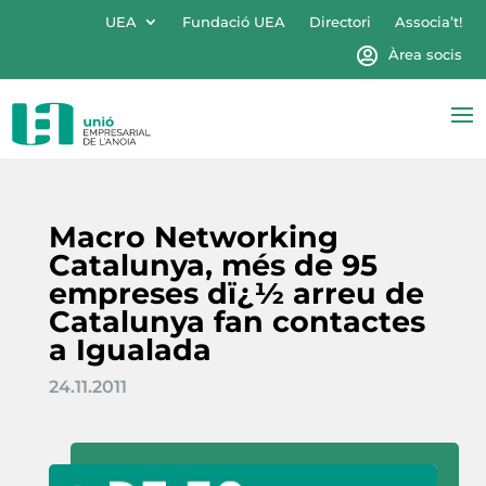
UEA
Fundació UEA
Directori
Associa’t!
Àrea socis
Macro Networking
Catalunya, més de 95
empreses dï¿½ arreu de
Catalunya fan contactes
a Igualada
24.11.2011