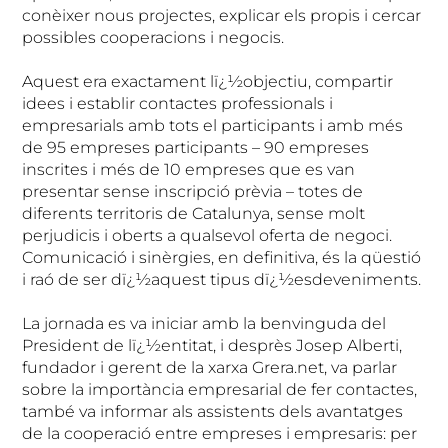
conèixer nous projectes, explicar els propis i cercar
possibles cooperacions i negocis.
Aquest era exactament lï¿½objectiu, compartir
idees i establir contactes professionals i
empresarials amb tots el participants i amb més
de 95 empreses participants – 90 empreses
inscrites i més de 10 empreses que es van
presentar sense inscripció prèvia – totes de
diferents territoris de Catalunya, sense molt
perjudicis i oberts a qualsevol oferta de negoci.
Comunicació i sinèrgies, en definitiva, és la qüestió
i raó de ser dï¿½aquest tipus dï¿½esdeveniments.
La jornada es va iniciar amb la benvinguda del
President de lï¿½entitat, i desprès Josep Alberti,
fundador i gerent de la xarxa Grera.net, va parlar
sobre la importància empresarial de fer contactes,
també va informar als assistents dels avantatges
de la cooperació entre empreses i empresaris: per