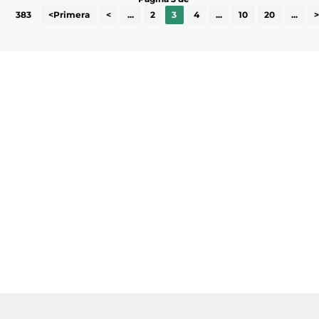
383
<Primera
<
...
2
3
4
...
10
20
...
Subscriu-te a la UEA Magazine, publicació
electrònica periòdica amb informació sobre
l’actualitat empresarial de la comarca.
He llegit i accepto la poítica de privacitat
ENVIAR