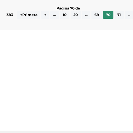
Pàgina 70 de
383
<Primera
<
...
10
20
...
69
70
71
...
Subscriu-te a la UEA Magazine, publicació
electrònica periòdica amb informació sobre
l’actualitat empresarial de la comarca.
He llegit i accepto la poítica de privacitat
ENVIAR