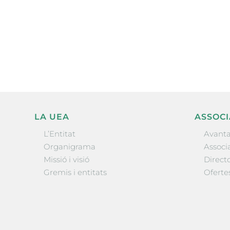
Subscriu-te a la UEA Magazi
electrònica periòdica amb i
l’actualitat empresarial de 
LA UEA
ASSOCI
L’Entitat
Avanta
Organigrama
Associa
Missió i visió
Directo
Gremis i entitats
Oferte