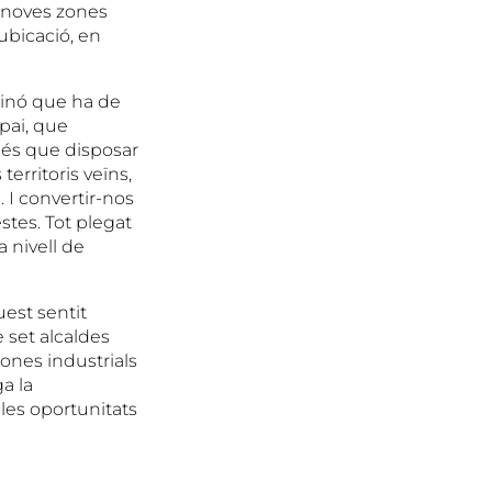
r noves zones
 ubicació, en
sinó que ha de
pai, que
I és que disposar
territoris veïns,
 I convertir-nos
stes. Tot plegat
 nivell de
uest sentit
 set alcaldes
zones industrials
a la
les oportunitats