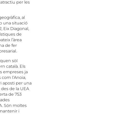
 atractiu per les
eogràfica, al
b una situació
2, Eix Diagonal,
gístiques de
ateix l’àrea
ha de fer
resarial.
quen sòl
rn català. Els
les empreses ja
 com l’Anoia,
i aposti per una
e des de la UEA
erta de 753
dades
A. Són moltes
mantenir i