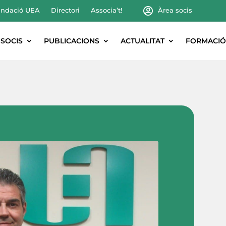
ndació UEA
Directori
Associa’t!
Àrea socis
SOCIS
PUBLICACIONS
ACTUALITAT
FORMACIÓ