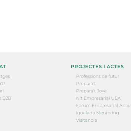
ne, publicació
nformació sobre
la comarca.
He llegit 
AT
PROJECTES I ACTES
tges
Professions de futur
’t!
Prepara’t
ri
Prepara’t Jove
s B2B
Nit Empresarial UEA
Forum Empresarial Anoi
Igualada Mentoring
Visitanoia