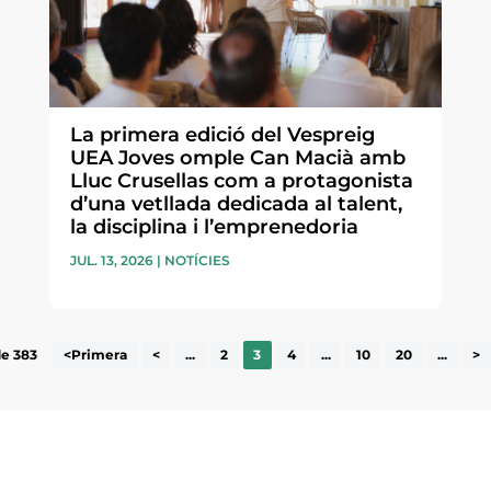
La primera edició del Vespreig
UEA Joves omple Can Macià amb
Lluc Crusellas com a protagonista
d’una vetllada dedicada al talent,
la disciplina i l’emprenedoria
JUL. 13, 2026
|
NOTÍCIES
de 383
<Primera
<
...
2
3
4
...
10
20
...
>