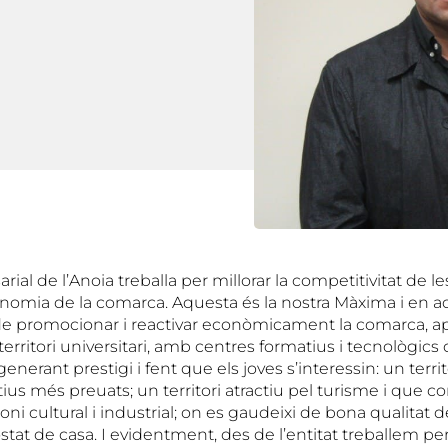
ial de l’Anoia treballa per millorar la competitivitat de l
onomia de la comarca. Aquesta és la nostra Màxima i en aq
de promocionar i reactivar econòmicament la comarca, 
 territori universitari, amb centres formatius i tecnològics
generant prestigi i fent que els joves s’interessin: un territ
tius més preuats; un territori atractiu pel turisme i que c
oni cultural i industrial; on es gaudeixi de bona qualitat de
costat de casa. I evidentment, des de l’entitat treballem p