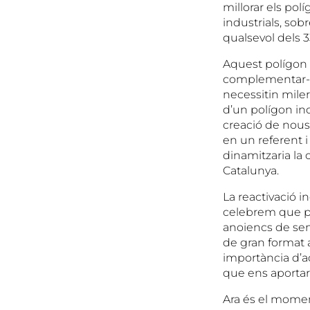
millorar els po
industrials, sobr
qualsevol dels 3
Aquest polígon 
complementar-lo
necessitin miler
d’un polígon ind
creació de nous 
en un referent i
dinamitzaria la
Catalunya.
La reactivació in
celebrem que pe
anoiencs de sens
de gran format a
importància d’a
que ens aportari
Ara és el moment