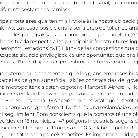
ferencïi per ser un territori amb sòl industrial, un territori
iferents sectors econòmics.
ipals fortaleses que tenim a l’Anoia és la nostra ubicació g
lunya. La nostra posició ens fa ser a prop de tot arreu am
lació a les principals vies de comunicació per carretera (A-
, ben situada respecte a les pirncipals infraestructures lo
 aeroport i estacions AVE) i lluny de les congestions que p
Aquesta situació privilegiada és una oportunitat que ens 
tius i l’hem d’aprofitar, per estimular el creixement emp
ue estem en un moment en què les grans empreses bus
rcel·les de gran superfície, i així es constata des del gove
na metropolitana s’estan esgotant (Martorell, Abrera…), i 
r més enllà, interessant-se per zones ben comunicades
o Bages. Des de la UEA creiem que és vital que el territor
t econòmica de gran format. De fet, és una reclamació qu
i seguim fent. Som conscients que la comarca té una of
buïdes en 16 municipis i 47 polígons industrials, segons 
document Empresa i Progrés del 2017, elaborat per la UE
s, però totes amb parcel·les petites. És important cuidar, 