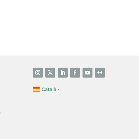
i accepto la poítica de privacitat
ENVIAR
Català
▼
a