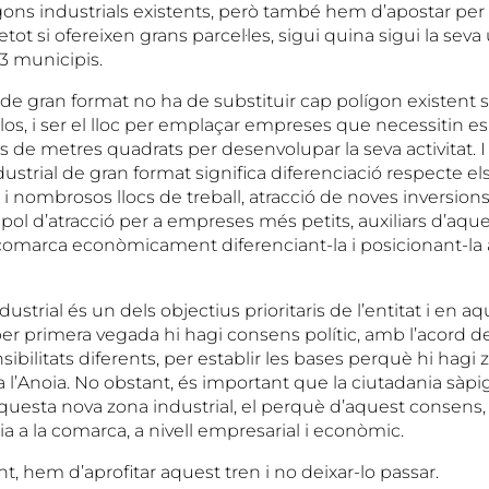
lígons industrials existents, però també hem d’apostar pe
etot si ofereixen grans parcel·les, sigui quina sigui la seva
3 municipis.
de gran format no ha de substituir cap polígon existent 
s, i ser el lloc per emplaçar empreses que necessitin es
s de metres quadrats per desenvolupar la seva activitat. 
ustrial de gran format significa diferenciació respecte els 
i nombrosos llocs de treball, atracció de noves inversions.
 pol d’atracció per a empreses més petits, auxiliars d’aque
 comarca econòmicament diferenciant-la i posicionant-la a
dustrial és un dels objectius prioritaris de l’entitat i en aq
r primera vegada hi hagi consens polític, amb l’acord de
ibilitats diferents, per establir les bases perquè hi hagi 
 l’Anoia. No obstant, és important que la ciutadania sàpig
questa nova zona industrial, el perquè d’aquest consens, 
a a la comarca, a nivell empresarial i econòmic.
, hem d’aprofitar aquest tren i no deixar-lo passar.