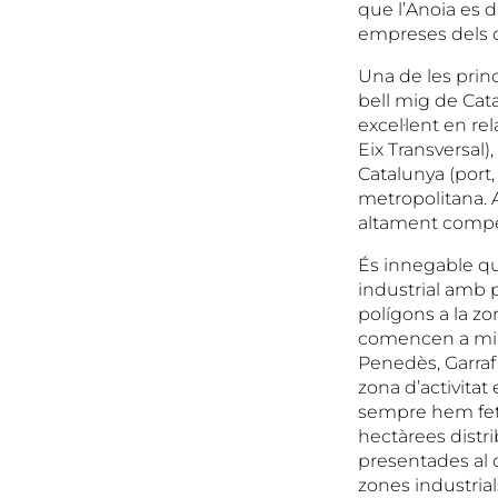
que l’Anoia es di
empreses dels d
Una de les princ
bell mig de Cata
excel·lent en re
Eix Transversal)
Catalunya (port,
metropolitana. 
altament competi
És innegable q
industrial amb pa
polígons a la zo
comencen a mira
Penedès, Garraf 
zona d’activita
sempre hem fet 
hectàrees distri
presentades al 
zones industrial