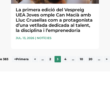
La primera edició del Vespreig
UEA Joves omple Can Macià amb
Lluc Crusellas com a protagonista
d’una vetllada dedicada al talent,
la disciplina i l’emprenedoria
JUL. 13, 2026
|
NOTÍCIES
de 383
<Primera
<
...
2
3
4
...
10
20
...
>
ne, publicació
nformació sobre
la comarca.
He llegit 