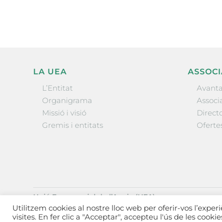
LA UEA
ASSOCI
L’Entitat
Avanta
Organigrama
Associa
Missió i visió
Directo
Gremis i entitats
Oferte
Unió Empresarial de l’Anoia (UEA)
Ctra. de Manresa, 131, 08700 – Igualada
(Barcelona)
Utilitzem cookies al nostre lloc web per oferir-vos l’exper
Tel 93 805 22 92
visites. En fer clic a "Acceptar", accepteu l'ús de les cooki