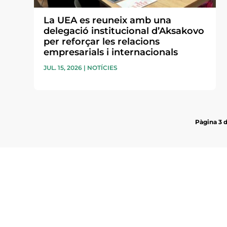
La UEA es reuneix amb una
delegació institucional d’Aksakovo
per reforçar les relacions
empresarials i internacionals
JUL. 15, 2026
|
NOTÍCIES
Pàgina 3 
Subscriu-te a la UEA Magazi
electrònica periòdica amb i
l’actualitat empresarial de 