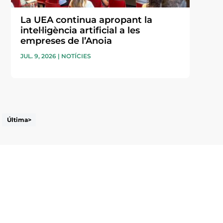
La UEA continua apropant la
intel·ligència artificial a les
empreses de l’Anoia
JUL. 9, 2026
|
NOTÍCIES
Última>
i accepto la poítica de privacitat