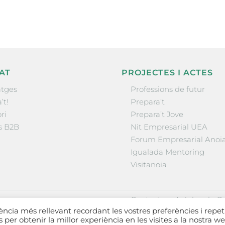
AT
PROJECTES I ACTES
tges
Professions de futur
’t!
Prepara’t
ri
Prepara’t Jove
s B2B
Nit Empresarial UEA
Forum Empresarial Anoi
Igualada Mentoring
Visitanoia
·
·
Contactar
Avís legal
Po
iència més rellevant recordant les vostres preferències i repet
es per obtenir la millor experiència en les visites a la nostra we