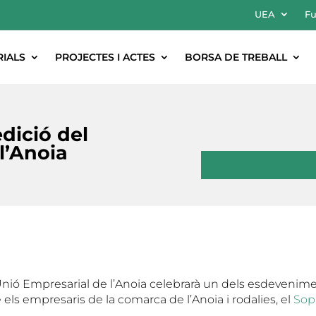
UEA
Fu
RIALS
PROJECTES I ACTES
BORSA DE TREBALL
edició del
l’Anoia
nió Empresarial de l’Anoia celebrarà un dels esdevenim
els empresaris de la comarca de l’Anoia i rodalies, el
Sop