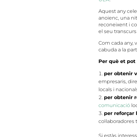
Aquest any cele
anoienc, una ni
reconeixent i co
el seu transcurs
Com cada any, v
cabuda a la par
Per què et pot
per obtenir v
empresaris, dir
locals i nacional
per obtenir 
comunicació
lo
per reforçar
col·laboradores 
Si estàs interes