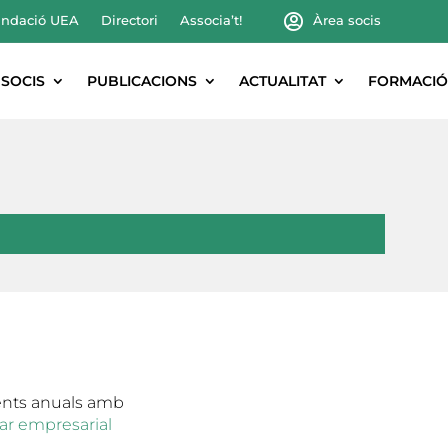
ndació UEA
Directori
Associa’t!
Àrea socis
SOCIS
PUBLICACIONS
ACTUALITAT
FORMACIÓ
ents anuals amb
ar empresarial