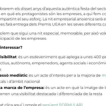
brarem els disset anys d’aquesta autèntica festa del sect
t en què els protagonistes són les empreses, a qui fem co
mpartint el seu esforç. La nit empresarial anoienca serà el 
 es farà entrega dels Premis UEA en les seves diferents c
olem que sigui una nit especial, memorable, per això vo
ticipació de les empreses.
 interessar?
isibilitat
: és un esdeveniment que aplega a unes 400 p
ectius, autònoms, emprenedors, agents socials i econòmics
s
ressò mediàtic
: és un acte d’interès per a la majoria de
mi
cals i d’àmbit nacional
 la marca de l’empresa:
és un acte en què la imatge de
tenen una visibilitat destacada i diferenciada de la resta
sat clica aquí i omple el
següent FORMULARI