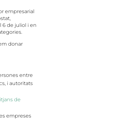
or empresarial
stat,
6 de juliol i en
ategories.
lem donar
ersones entre
, i autoritats
tjans de
 les empreses