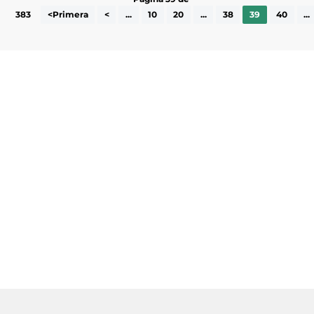
383
<Primera
<
...
10
20
...
38
39
40
...
Subscriu-te a la UEA Magazine, publicació
electrònica periòdica amb informació sobre
l’actualitat empresarial de la comarca.
He llegit i accepto la poítica de privacitat
ENVIAR