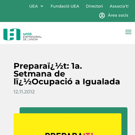
UEA
Fundació UEA
Directori
Associa’t!
Àrea socis
Preparaï¿½t: 1a.
Setmana de
lï¿½Ocupació a Igualada
12.11.2012