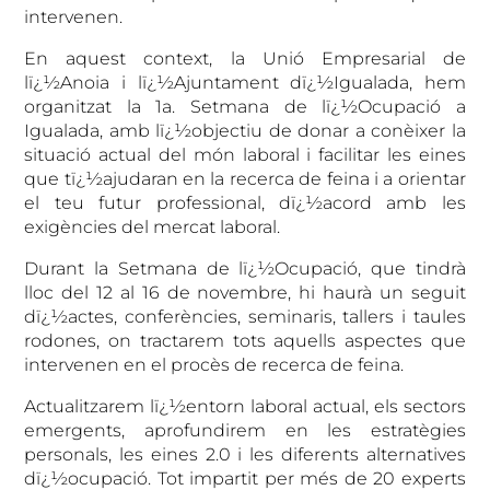
intervenen.
En aquest context, la Unió Empresarial de
lï¿½Anoia i lï¿½Ajuntament dï¿½Igualada, hem
organitzat la 1a. Setmana de lï¿½Ocupació a
Igualada, amb lï¿½objectiu de donar a conèixer la
situació actual del món laboral i facilitar les eines
que tï¿½ajudaran en la recerca de feina i a orientar
el teu futur professional, dï¿½acord amb les
exigències del mercat laboral.
Durant la Setmana de lï¿½Ocupació, que tindrà
lloc del 12 al 16 de novembre, hi haurà un seguit
dï¿½actes, conferències, seminaris, tallers i taules
rodones, on tractarem tots aquells aspectes que
intervenen en el procès de recerca de feina.
Actualitzarem lï¿½entorn laboral actual, els sectors
emergents, aprofundirem en les estratègies
personals, les eines 2.0 i les diferents alternatives
dï¿½ocupació. Tot impartit per més de 20 experts