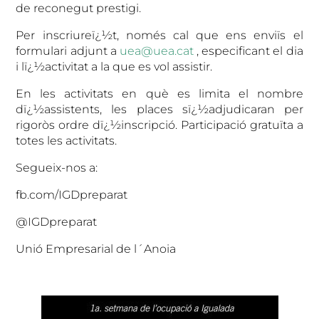
de reconegut prestigi.
Per inscriureï¿½t, només cal que ens enviïs el
formulari adjunt a
uea@uea.cat
, especificant el dia
i lï¿½activitat a la que es vol assistir.
En les activitats en què es limita el nombre
dï¿½assistents, les places sï¿½adjudicaran per
rigoròs ordre dï¿½inscripció. Participació gratuïta a
totes les activitats.
Segueix-nos a:
fb.com/IGDpreparat
@IGDpreparat
Unió Empresarial de l´Anoia