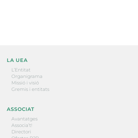
He llegit i accepto la poítica de privacitat
ENVIAR
LA UEA
L’Entitat
Organigrama
Missió i visió
Gremis i entitats
ASSOCIAT
Avantatges
Associa’t!
Directori