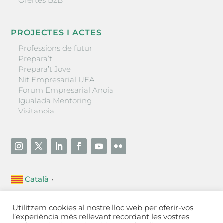
Ofertes B2B
PROJECTES I ACTES
Professions de futur
Prepara’t
Prepara’t Jove
Nit Empresarial UEA
Forum Empresarial Anoia
Igualada Mentoring
Visitanoia
Català
▼
Unió Empresarial de l’Anoia (UEA)
Utilitzem cookies al nostre lloc web per oferir-vos
Ctra. de Manresa, 131, 08700 – Igualada
(Barcelona)
l’experiència més rellevant recordant les vostres
Tel 93 805 22 92