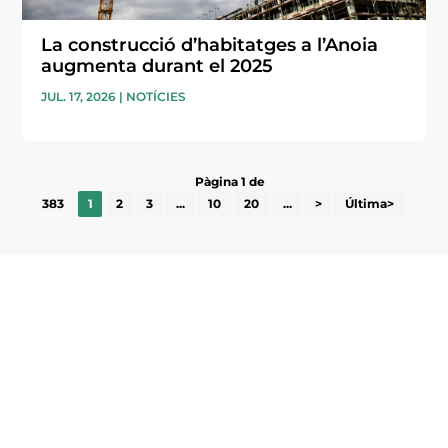
La construcció d’habitatges a l’Anoia
augmenta durant el 2025
JUL. 17, 2026
|
NOTÍCIES
Pàgina 1 de
383
1
2
3
...
10
20
...
>
Última>
Subscriu-te a la UEA Magazine, publicació
electrònica periòdica amb informació sobre
l’actualitat empresarial de la comarca.