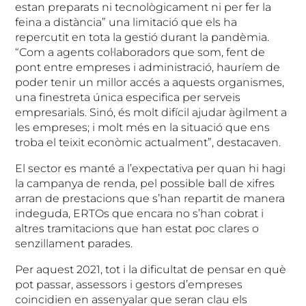
estan preparats ni tecnològicament ni per fer la
feina a distància” una limitació que els ha
repercutit en tota la gestió durant la pandèmia.
“Com a agents col·laboradors que som, fent de
pont entre empreses i administració, hauríem de
poder tenir un millor accés a aquests organismes,
una finestreta única especifica per serveis
empresarials. Sinó, és molt difícil ajudar àgilment a
les empreses; i molt més en la situació que ens
troba el teixit econòmic actualment”, destacaven.
El sector es manté a l’expectativa per quan hi hagi
la campanya de renda, pel possible ball de xifres
arran de prestacions que s’han repartit de manera
indeguda, ERTOs que encara no s’han cobrat i
altres tramitacions que han estat poc clares o
senzillament parades.
Per aquest 2021, tot i la dificultat de pensar en què
pot passar, assessors i gestors d’empreses
coincidien en assenyalar que seran clau els