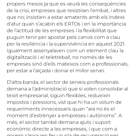
propers mesos ja que es veurà les conseqüències
de la crisi, empreses que resistiran l’embat, i altres
que no; insistien a estar amatents amb els índexs
d’atur quan s’acabin els ERTOs i en la importància
de l’actitud de les empreses i la flexibilitat que
puguin tenir per apostar pels canvis com a clau
per la resiliència i la supervivència en aquest 2021.
Igualment assenyalaven com un element clau la
digitalització i el teletreball, no només de les
empreses sinó d’ells mateixos com a professionals,
per estar a l’alçada i donar el millor servei.
D’altra banda, el sector de serveis professionals
demana a l’administració que si volen consolidar al
teixit empresarial, siguin flexibles, redueixin
impostos i pressions, vist que hi ha un volum de
requeriments innecessaris quan “ara no és el
moment d’estrènyer a empreses i autònoms”. A
més, el sector també demana ajuts i suport
econòmic directe a les empreses, i que com a
govern sàpiguen fer un pla de recuperació per