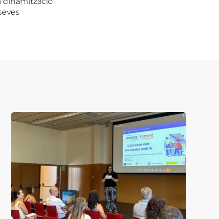
a dinamització
 seves