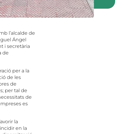
amb l’alcalde de
Miguel Ángel
 i secretària
a de
ació per a la
ió de les
lores de
s; per tal de
 necessitats de
s empreses es
vorir la
ncidir en la