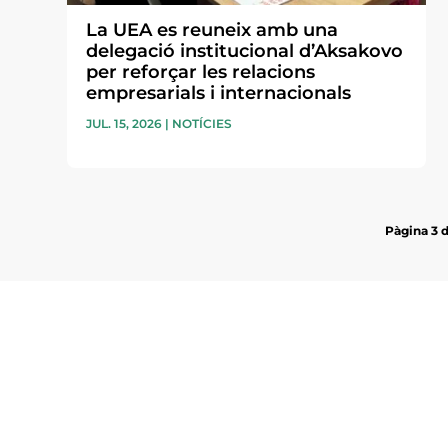
La UEA es reuneix amb una
delegació institucional d’Aksakovo
per reforçar les relacions
empresarials i internacionals
JUL. 15, 2026
|
NOTÍCIES
Pàgina 3 
Subscriu-te a la UEA Magazi
electrònica periòdica amb i
l’actualitat empresarial de 