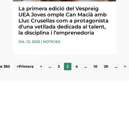
La primera edició del Vespreig
UEA Joves omple Can Macià amb
Lluc Crusellas com a protagonista
d’una vetllada dedicada al talent,
la disciplina i l’emprenedoria
JUL. 13, 2026
|
NOTÍCIES
de 383
<Primera
<
...
2
3
4
...
10
20
...
>
ne, publicació
nformació sobre
la comarca.
He llegit 