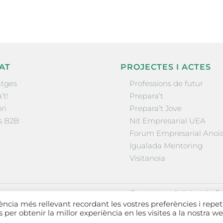
AT
PROJECTES I ACTES
tges
Professions de futur
’t!
Prepara’t
ri
Prepara’t Jove
s B2B
Nit Empresarial UEA
Forum Empresarial Anoi
Igualada Mentoring
Visitanoia
·
·
Contactar
Avís legal
Po
iència més rellevant recordant les vostres preferències i repet
es per obtenir la millor experiència en les visites a la nostra we