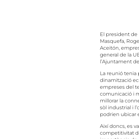
El president de 
Masquefa, Roger
Aceitón, empresa
general de la U
l’Ajuntament d
La reunió tenia 
dinamització eco
empreses del ter
comunicació i mo
millorar la conn
sòl industrial i
podrien ubicar 
Així doncs, es v
competitivitat d