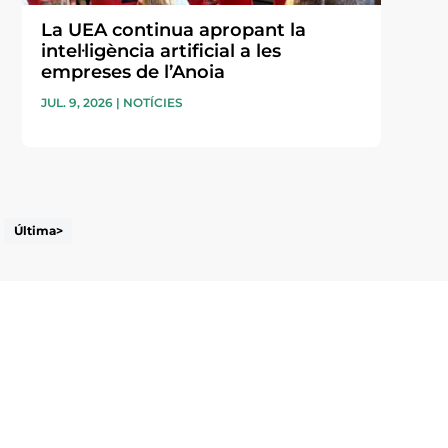
La UEA continua apropant la
intel·ligència artificial a les
empreses de l’Anoia
JUL. 9, 2026
|
NOTÍCIES
Última>
i accepto la poítica de privacitat