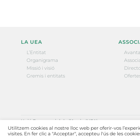
LA UEA
ASSOCI
L’Entitat
Avanta
Organigrama
Associa
Missió i visió
Directo
Gremis i entitats
Oferte
Unió Empresarial de l’Anoia (UEA)
Ctra. de Manresa, 131, 08700 – Igualada
(Barcelona)
Utilitzem cookies al nostre lloc web per oferir-vos l’exper
Tel 93 805 22 92
visites. En fer clic a "Acceptar", accepteu l'ús de les cooki