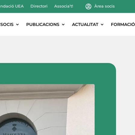
ndació UEA
Directori
Associa’t!
Àrea socis
SOCIS
PUBLICACIONS
ACTUALITAT
FORMACIÓ