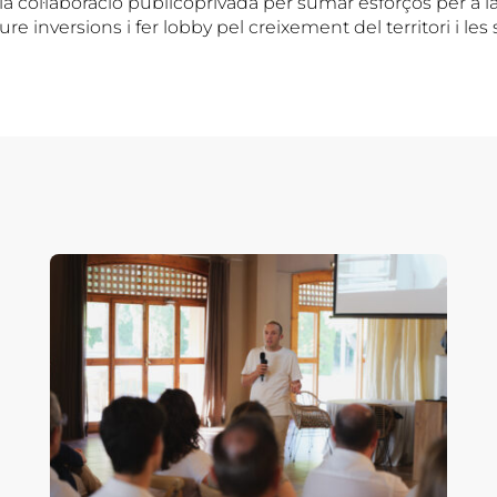
a col·laboració publicoprivada per sumar esforços per a l
re inversions i fer lobby pel creixement del territori i les