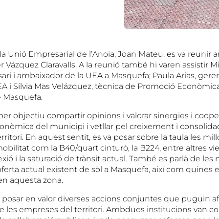
la Unió Empresarial de l’Anoia, Joan Mateu, es va reunir 
 Vázquez Claravalls. A la reunió també hi varen assistir 
ri i ambaixador de la UEA a Masquefa; Paula Arias, gerent
EA i Sílvia Mas Velázquez, tècnica de Promoció Econòmic
e Masquefa.
per objectiu compartir opinions i valorar sinergies i cooper
nòmica del municipi i vetllar pel creixement i consolidac
ritori. En aquest sentit, es va posar sobre la taula les mil
bilitat com la B40/quart cinturó, la B224, entre altres vie
exió i la saturació de trànsit actual. També es parlà de les
 l’oferta actual existent de sòl a Masquefa, així com quine
en aquesta zona.
a posar en valor diverses accions conjuntes que puguin afa
e les empreses del territori. Ambdues institucions van coi