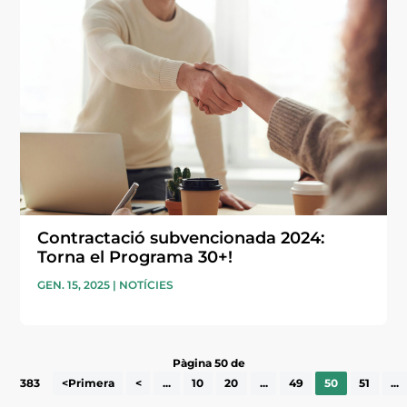
Contractació subvencionada 2024:
Torna el Programa 30+!
GEN. 15, 2025
|
NOTÍCIES
Pàgina 50 de
383
<Primera
<
...
10
20
...
49
50
51
...