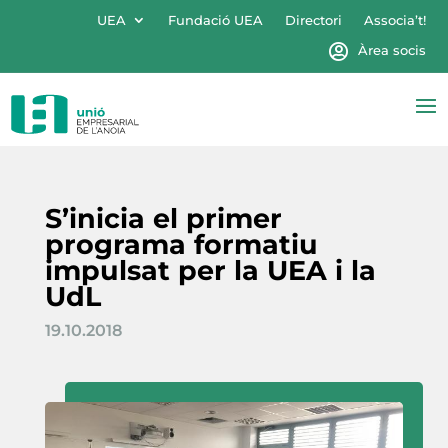
UEA
Fundació UEA
Directori
Associa’t!
Àrea socis
S’inicia el primer
programa formatiu
impulsat per la UEA i la
UdL
19.10.2018