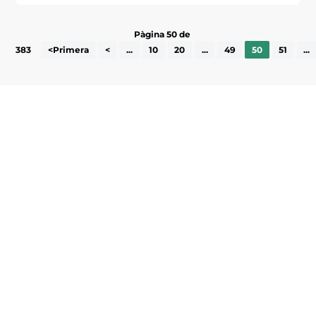
Pàgina 50 de
383
<Primera
<
...
10
20
...
49
50
51
...
Subscriu-te a la UEA Magazine, publicació
electrònica periòdica amb informació sobre
l’actualitat empresarial de la comarca.
He llegit i accepto la poítica de privacitat
ENVIAR