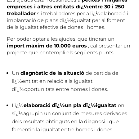
empreses i altres entitats dï¿½entre 30 i 250
treballador
s i treballadores per a lï¿½elaboració i
implantació de plans dï¿½igualtat per al foment
de la igualtat efectiva de dones i homes.
Per poder optar a les ajudes, que tindran un
import màxim de 10.000 euros
, cal presentar un
projecte que contempli els següents punts:
Un
diagnòstic de la situació
de partida de
lï¿½entitat en relació a la igualtat
dï¿½oportunitats entre homes i dones.
Lï¿½
elaboració dï¿½un pla dï¿½igualtat
on
sï¿½agrupin un conjunt de mesures derivades
dels resultats obtinguts en la diagnosi i que
fomentin la igualtat entre homes i dones.