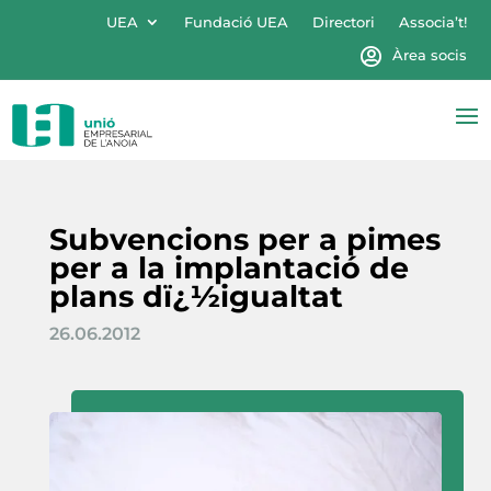
UEA
Fundació UEA
Directori
Associa’t!
Àrea socis
Subvencions per a pimes
per a la implantació de
plans dï¿½igualtat
26.06.2012