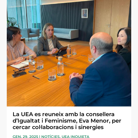
La UEA es reuneix amb la consellera
d’Igualtat i Feminisme, Eva Menor, per
cercar col·laboracions i sinergies
GEN. 29, 2025
|
NOTÍCIES
,
UEA INQUIETA