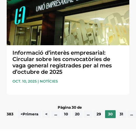
Informació d’interès empresarial:
Circular sobre les convocatòries de
vaga general registrades per al mes
d’octubre de 2025
OCT. 10, 2025
|
NOTÍCIES
Pàgina 30 de
383
<Primera
<
...
10
20
...
29
30
31
...