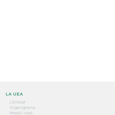
Subscriu-te a la UEA Magazine, publicació
electrònica periòdica amb informació sobre
l’actualitat empresarial de la comarca.
He llegit i accepto la poítica de privacitat
ENVIAR
LA UEA
L’Entitat
Organigrama
Missió i visió