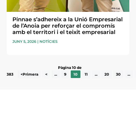
Pinnae s’adhereix a la Unió Empresarial
de l’Anoia per reforçar el compromís
amb el territori i el teixit empresarial
JUNY 5, 2026
|
NOTÍCIES
Pàgina 10 de
383
<Primera
<
...
9
10
11
...
20
30
...
Subscriu-te a la UEA Magazine, publicació
electrònica periòdica amb informació sobre
l’actualitat empresarial de la comarca.