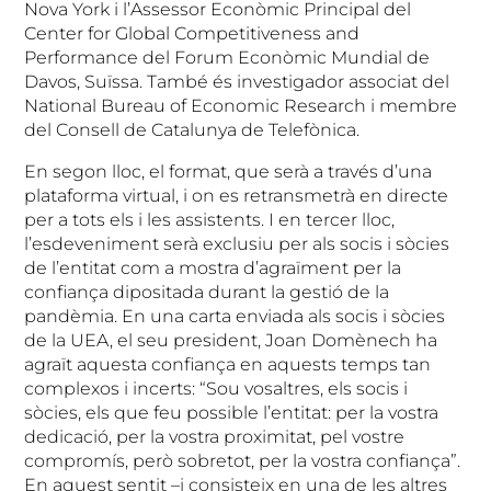
Nova York i l’Assessor Econòmic Principal del
Center for Global Competitiveness and
Performance del Forum Econòmic Mundial de
Davos, Suïssa. També és investigador associat del
National Bureau of Economic Research i membre
del Consell de Catalunya de Telefònica.
En segon lloc, el format, que serà a través d’una
plataforma virtual, i on es retransmetrà en directe
per a tots els i les assistents. I en tercer lloc,
l’esdeveniment serà exclusiu per als socis i sòcies
de l’entitat com a mostra d’agraïment per la
confiança dipositada durant la gestió de la
pandèmia. En una carta enviada als socis i sòcies
de la UEA, el seu president, Joan Domènech ha
agraït aquesta confiança en aquests temps tan
complexos i incerts: “Sou vosaltres, els socis i
sòcies, els que feu possible l’entitat: per la vostra
dedicació, per la vostra proximitat, pel vostre
compromís, però sobretot, per la vostra confiança”.
En aquest sentit –i consisteix en una de les altres