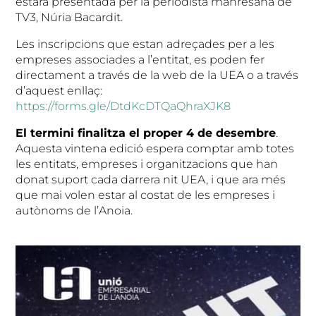
estarà presentada per la periodista manresana de
TV3, Núria Bacardit.
Les inscripcions que estan adreçades per a les
empreses associades a l’entitat, es poden fer
directament a través de la web de la UEA o a través
d’aquest enllaç:
https://forms.gle/DtdKcDTQaQhraXJK8
El termini finalitza el proper 4 de desembre
.
Aquesta vintena edició espera comptar amb totes
les entitats, empreses i organitzacions que han
donat suport cada darrera nit UEA, i que ara més
que mai volen estar al costat de les empreses i
autònoms de l’Anoia.