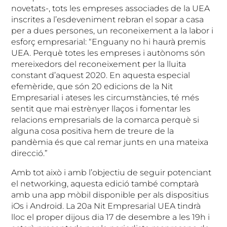
novetats-, tots les empreses associades de la UEA
inscrites a l’esdeveniment rebran el sopar a casa
per a dues persones, un reconeixement a la labor i
esforç empresarial: “Enguany no hi haurà premis
UEA. Perquè totes les empreses i autònoms són
mereixedors del reconeixement per la lluita
constant d’aquest 2020. En aquesta especial
efemèride, que són 20 edicions de la Nit
Empresarial i ateses les circumstàncies, té més
sentit que mai estrènyer llaços i fomentar les
relacions empresarials de la comarca perquè si
alguna cosa positiva hem de treure de la
pandèmia és que cal remar junts en una mateixa
direcció.”
Amb tot això i amb l’objectiu de seguir potenciant
el networking, aquesta edició també comptarà
amb una app mòbil disponible per als dispositius
iOs i Android. La 20a Nit Empresarial UEA tindrà
lloc el proper dijous dia 17 de desembre a les 19h i