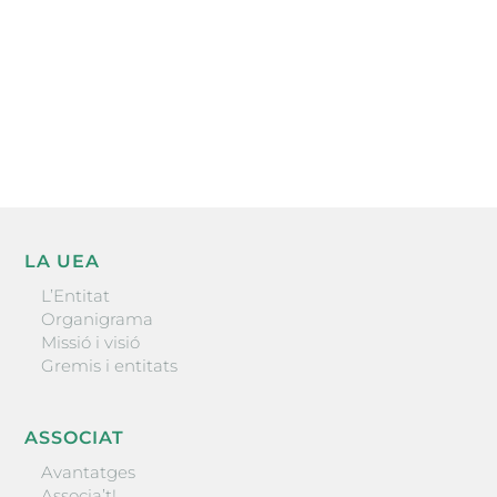
He llegit i accepto la poítica de privacitat
ENVIAR
LA UEA
L’Entitat
Organigrama
Missió i visió
Gremis i entitats
ASSOCIAT
Avantatges
Associa’t!