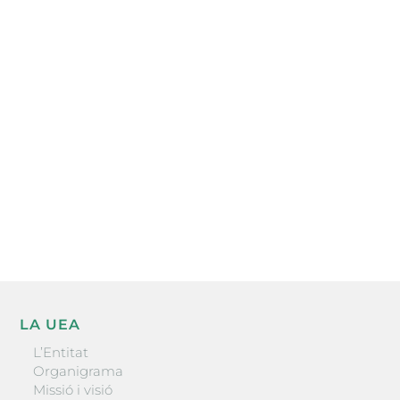
Subscriu-te a la UEA Magazine, publicació
electrònica periòdica amb informació sobre
l’actualitat empresarial de la comarca.
He llegit i accepto la poítica de privacitat
ENVIAR
LA UEA
L’Entitat
Organigrama
Missió i visió