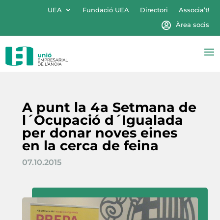
UEA
Fundació UEA
Directori
Associa’t!
Àrea socis
A punt la 4a Setmana de
l´Ocupació d´Igualada
per donar noves eines
en la cerca de feina
07.10.2015