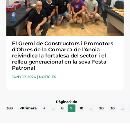
El Gremi de Constructors i Promotors
d’Obres de la Comarca de l’Anoia
reivindica la fortalesa del sector i el
relleu generacional en la seva Festa
Patronal
JUNY 17, 2026
|
NOTÍCIES
Pàgina 9 de
383
<Primera
<
...
8
9
10
...
20
30
...