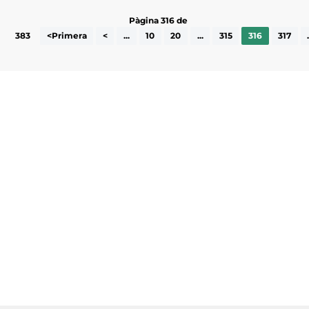
Pàgina 316 de
383
<Primera
<
...
10
20
...
315
316
317
Subscriu-te a la UEA Magazine, publicació
electrònica periòdica amb informació sobre
l’actualitat empresarial de la comarca.
He llegit i accepto la poítica de privacitat
ENVIAR