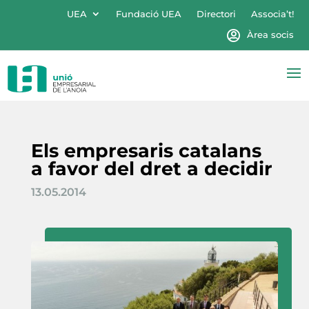
UEA
Fundació UEA
Directori
Associa’t!
Àrea socis
Els empresaris catalans
a favor del dret a decidir
13.05.2014