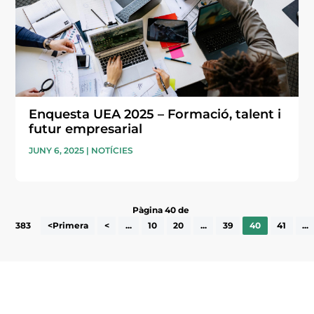
Enquesta UEA 2025 – Formació, talent i
futur empresarial
JUNY 6, 2025
|
NOTÍCIES
Pàgina 40 de
383
<Primera
<
...
10
20
...
39
40
41
...
Subscriu-te a la UEA Magazine, publicació