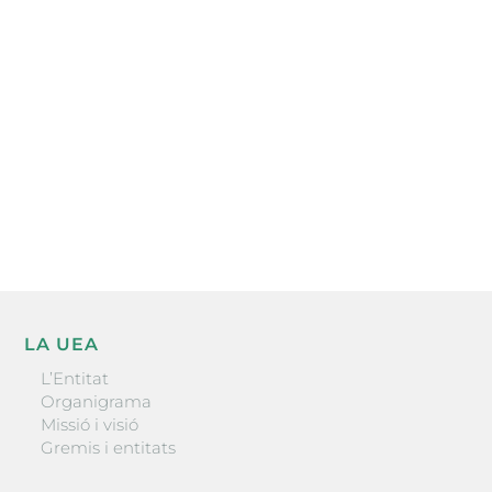
electrònica periòdica amb informació sobre
l’actualitat empresarial de la comarca.
He llegit i accepto la poítica de privacitat
ENVIAR
LA UEA
L’Entitat
Organigrama
Missió i visió
Gremis i entitats