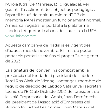
l’Anoia (Ctra. De Manresa, 131 d’Igualada). Per
garantir l’assoliment dels objectius pedagògics,
l’aparell haurà de tenir un mínim d’1GB de
memòria RAM i mostrar un funcionament normal.
A més, cal registrar el portàtil a la plataforma
Labdoo i etiquetar-lo abans de lliurar-lo a la UEA:
www.labdoo.org
.
Aquesta campanya de Nadal ja és vigent des
d’aquest mes de novembre. El límit de poder
portar els portàtils serà fins el proper 24 de gener
de 2023.
La signatura del conveni ha comptat amb la
presència del fundador i president de Labdoo,
Jordi Ros Giralt; de Vicenç Hontangas, membre de
l’equip de direcció de Labdoo Catalunya i secretari
tècnic de l’E-Club Districte 2202; del president de
la Unió Empresarial de l’Anoia, Joan Domènech;
del president de l’Associació d’Empreses del
Polígon Industrial Les Comes, Joan Mateu i del