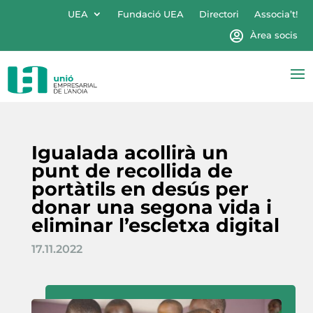
UEA
Fundació UEA
Directori
Associa’t!
Àrea socis
Igualada acollirà un
punt de recollida de
portàtils en desús per
donar una segona vida i
eliminar l’escletxa digital
17.11.2022