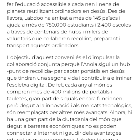
fer l’educació accessible a cada nen i nena del
planeta reutilitzant ordinadors en desús. Des de
llavors, Labdoo ha arribat a més de 145 països i
ajuda a més de 750.000 estudiants i 2.400 escoles
a través de centenars de hubs i milers de
voluntaris que col·laboren recollint, preparant i
transport aquests ordinadors.
L’objectiu d’aquest conveni és el d’impulsar la
col·laboració conjunta perquè l’Anoia sigui un hub
-punt de recollida- per captar portàtils en desús
que tindran una segona vida i contribuir a eliminar
l’escletxa digital. De fet, cada any al món es
compren més de 400 milions de portàtils i
tauletes, gran part dels quals encara funcionen,
però degut a la innovació i als mercats tecnològics,
són reemplaçats per altres més avançats. Alhora, hi
ha una gran part de la ciutadania del món que
degut a barreres econòmiques no es poden
connectar a Internet ni gaudir dels avantatges
educatius que proporciona. Labdoo té com a