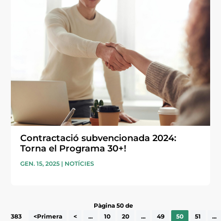
Contractació subvencionada 2024:
Torna el Programa 30+!
GEN. 15, 2025
|
NOTÍCIES
Pàgina 50 de
383
<Primera
<
...
10
20
...
49
50
51
...