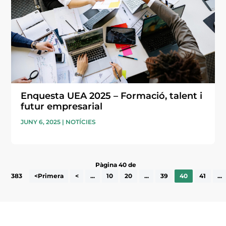
Enquesta UEA 2025 – Formació, talent i
futur empresarial
JUNY 6, 2025
|
NOTÍCIES
Pàgina 40 de
383
<Primera
<
...
10
20
...
39
40
41
...