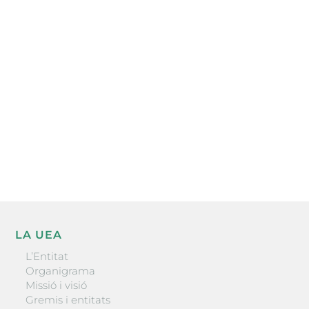
Subscriu-te a la UEA Magazine, publicació
electrònica periòdica amb informació sobre
l’actualitat empresarial de la comarca.
He llegit i accepto la poítica de privacitat
ENVIAR
LA UEA
L’Entitat
Organigrama
Missió i visió
Gremis i entitats