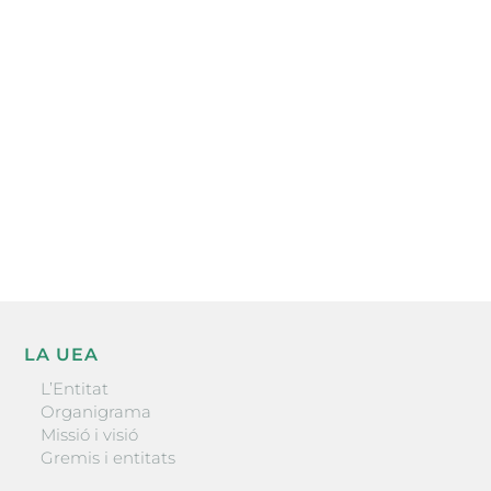
Subscriu-te a la UEA Magazine, publicació
electrònica periòdica amb informació sobre
l’actualitat empresarial de la comarca.
He llegit i accepto la poítica de privacitat
ENVIAR
LA UEA
L’Entitat
Organigrama
Missió i visió
Gremis i entitats