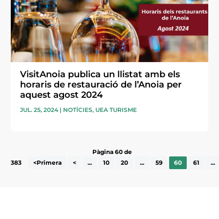
VisitAnoia publica un llistat amb els
horaris de restauració de l’Anoia per
aquest agost 2024
JUL. 25, 2024
|
NOTÍCIES
,
UEA TURISME
Pàgina 60 de
383
<Primera
<
...
10
20
...
59
60
61
...