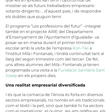
que les empreses van tenir l’oportunitat de
mostrar-se als futurs treballadors-empresaris-
votants-dirigents-… d’aquest país, i de respondre
els dubtes que puguin tenir.
El programa “Les professions del futur” –integrat
també en el projecte AIRE del Departament
d’Ensenyament de l’Ajuntament d’Igualada– va
posar-se en marxa durant el primer trimestre
escolar amb la visita de l’empresa
Kon-Tiki
a
l’institut Milà i Fontanals, i tindrà continuïtat tant al
llarg del segon trimestre com del tercer. De fet,
uns altres alumnes del Milà i Fontanals ja tenen
programada una visita a la
Fundació Sanitària Sant
Josep
en els propers dies.
Una realitat empresarial diversificada
I és que la comarca de l’Anoia és forta en diversos
sectors empresarials, no només en els tradicionals
com el tèxtil i la pell, sinó que també hi ha sectors
com el metal·lúrgic, el químic, les arts gràfiques, els