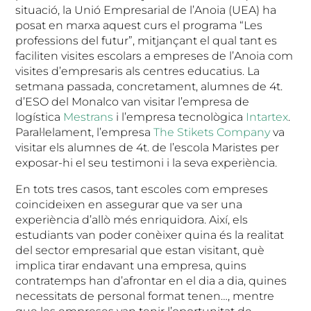
situació, la Unió Empresarial de l’Anoia (UEA) ha
posat en marxa aquest curs el programa “Les
professions del futur”, mitjançant el qual tant es
faciliten visites escolars a empreses de l’Anoia com
visites d’empresaris als centres educatius. La
setmana passada, concretament, alumnes de 4t.
d’ESO del Monalco van visitar l’empresa de
logística
Mestrans
i l’empresa tecnològica
Intartex
.
Paral·lelament, l’empresa
The Stikets Company
va
visitar els alumnes de 4t. de l’escola Maristes per
exposar-hi el seu testimoni i la seva experiència.
En tots tres casos, tant escoles com empreses
coincideixen en assegurar que va ser una
experiència d’allò més enriquidora. Així, els
estudiants van poder conèixer quina és la realitat
del sector empresarial que estan visitant, què
implica tirar endavant una empresa, quins
contratemps han d’afrontar en el dia a dia, quines
necessitats de personal format tenen…, mentre