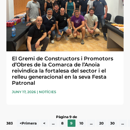
El Gremi de Constructors i Promotors
d’Obres de la Comarca de l’Anoia
reivindica la fortalesa del sector i el
relleu generacional en la seva Festa
Patronal
JUNY 17, 2026
|
NOTÍCIES
Pàgina 9 de
383
<Primera
<
...
8
9
10
...
20
30
...