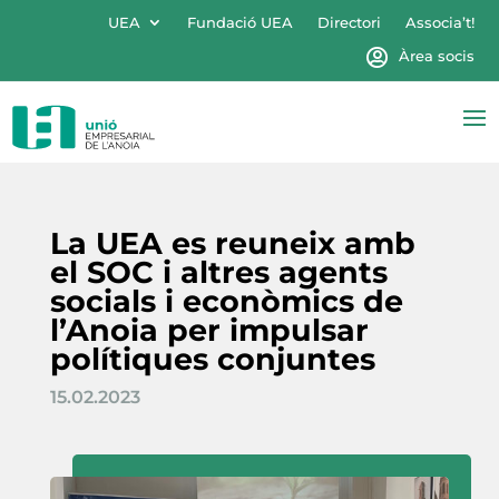
UEA
Fundació UEA
Directori
Associa’t!
Àrea socis
La UEA es reuneix amb
el SOC i altres agents
socials i econòmics de
l’Anoia per impulsar
polítiques conjuntes
15.02.2023