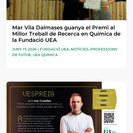
Mar Vila Dalmases guanya el Premi al
Millor Treball de Recerca en Química de
la Fundació UEA
JUNY 17, 2026
|
FUNDACIÓ UEA
,
NOTÍCIES
,
PROFESSIONS
DE FUTUR
,
UEA QUÍMICA