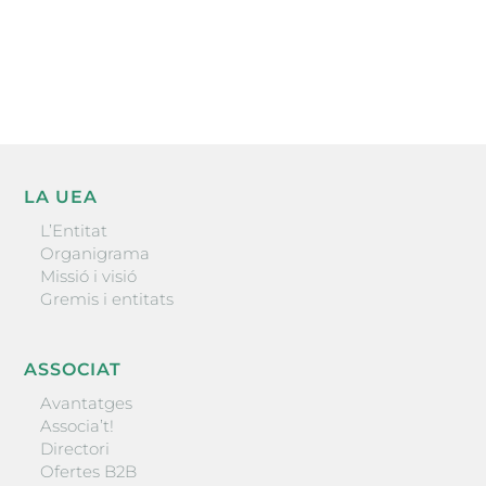
He llegit i accepto la poítica de privacitat
ENVIAR
LA UEA
L’Entitat
Organigrama
Missió i visió
Gremis i entitats
ASSOCIAT
Avantatges
Associa’t!
Directori
Ofertes B2B