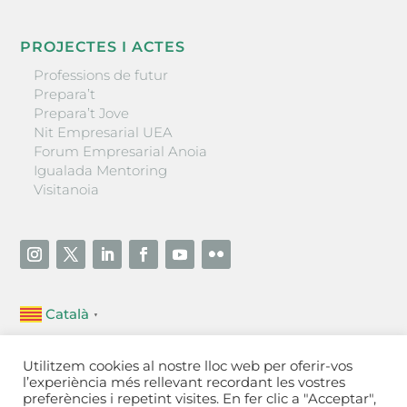
PROJECTES I ACTES
Professions de futur
Prepara’t
Prepara’t Jove
Nit Empresarial UEA
Forum Empresarial Anoia
Igualada Mentoring
Visitanoia
Català
▼
Unió Empresarial de l’Anoia (UEA)
Utilitzem cookies al nostre lloc web per oferir-vos
Ctra. de Manresa, 131, 08700 – Igualada
(Barcelona)
l’experiència més rellevant recordant les vostres
Tel 93 805 22 92
preferències i repetint visites. En fer clic a "Acceptar",