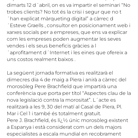
dimarts 12 d´abril, on es va impartir el seminari “No
trobes clients? No tot és la crisi i segur que no t
´han explicat màrqueting digital” a càrrec d
´Esteve Graells , consultor en posicionament web i
xarxes socials per a empreses, que ens va explicar
com les empreses poden augmentar les seves
vendes i els seus beneficis gràcies a l
´aprofitament d´Internet i les eines que ofereix a
uns costos realment baixos .
La següent jornada formativa es realitzarà el
dimecres dia 4 de maig a Piera i anirà a càrrec del
morosòleg Pere Brachfield que impartirà una
conferència que porta per títol “Aspectes clau de la
nova legislació contra la morositat”. L´acte es
realitzarà a les 9, 30 del matí al Casal de Piera, Pl.
Mar i Cel 1 i també és totalment gratuït.
Pere J. Brachfield, és lï¿½ únic morosòleg existent
a Espanya i està considerat com un dels majors
especialistes a escala mundial en recobrament