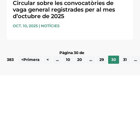
Circular sobre les convocatòries de
vaga general registrades per al mes
d’octubre de 2025
OCT. 10, 2025
|
NOTÍCIES
Pàgina 30 de
383
<Primera
<
...
10
20
...
29
30
31
...
Subscriu-te a la UEA Magazine, publicació
electrònica periòdica amb informació sobre
l’actualitat empresarial de la comarca.