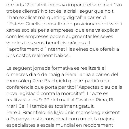
dimarts 12 d´abril, on es va impartir el seminari “No
trobes clients? No tot és la crisi i segur que no t
´han explicat màrqueting digital” a càrrec d
´Esteve Graells , consultor en posicionament web i
xarxes socials per a empreses, que ens va explicar
com les empreses poden augmentar les seves
vendes i els seus beneficis gràcies a l
´aprofitament d´Internet i les eines que ofereix a
uns costos realment baixos .
La següent jornada formativa es realitzarà el
dimecres dia 4 de maig a Piera i anirà a càrrec del
morosòleg Pere Brachfield que impartirà una
conferència que porta per títol “Aspectes clau de la
nova legislació contra la morositat”. L´acte es
realitzarà a les 9, 30 del matí al Casal de Piera, Pl.
Mar i Cel 1 i també és totalment gratuït.
Pere J. Brachfield, és lï¿½ únic morosòleg existent
a Espanya i està considerat com un dels majors
especialistes a escala mundial en recobrament