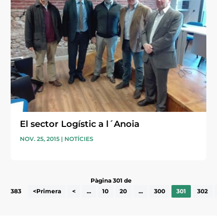
El sector Logístic a l´Anoia
NOV. 25, 2015
|
NOTÍCIES
Pàgina 301 de
383
<Primera
<
...
10
20
...
300
301
302