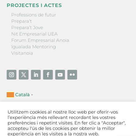
PROJECTES I ACTES
Professions de futur
Prepara’t
Prepara’t Jove
Nit Empresarial UEA
Forum Empresarial Anoia
Igualada Mentoring
Visitanoia
Català
▼
Unió Empresarial de l’Anoia (UEA)
Utilitzem cookies al nostre lloc web per oferir-vos
Ctra. de Manresa, 131, 08700 – Igualada
(Barcelona)
l’experiència més rellevant recordant les vostres
Tel 93 805 22 92
preferències i repetint visites. En fer clic a "Acceptar",
accepteu l'ús de les cookies per obtenir la millor
experiència en les visites a la nostra web.