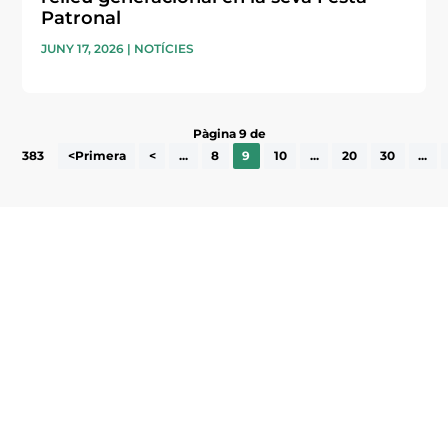
Patronal
JUNY 17, 2026
|
NOTÍCIES
Pàgina 9 de
383
<Primera
<
...
8
9
10
...
20
30
...
Subscriu-te a la UEA Magazine, publicació
electrònica periòdica amb informació sobre
l’actualitat empresarial de la comarca.
He llegit i accepto la poítica de privacitat