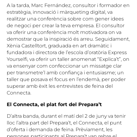
A la tarda, Marc Fernández, consultor i formador en
estratègia, innovació i màrqueting digital, va
realitzar una conferència sobre com gener idees
de negoci per crear la teva empresa. El consultor
va oferir una conferència molt motivadora on va
demostrar que la inspiració és arreu. Seguidament,
Xènia Castelltort, graduada en art dramàtic i
fundadora i directora de l’escola d’oratòria Express
Yourselfi, va oferir un taller anomenat “Explica’t”, on
va ensenyar com confeccionar un missatge clar
per transmetre’l amb confiança i entusiasme; un
taller que posava el focus en l’endemà, per poder
superar amb èxit les entrevistes de feina del
Connecta.
El Connecta, el plat fort del Prepara’t
D’altra banda, durant el matí del 2 de juny va tenir
lloc l’altra part del Prepara’t, el Connecta, el punt
d’oferta i demanda de feina. Prèviament, les
persones participants al Prepara’t van rebre el