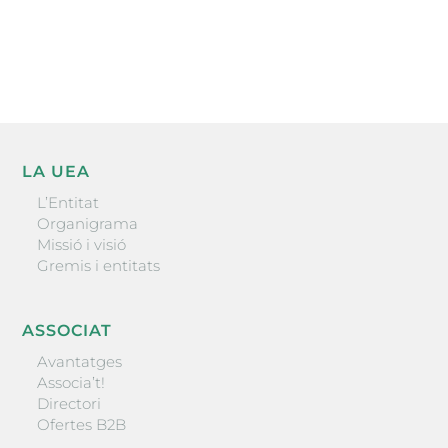
He llegit i accepto la poítica de privacitat
ENVIAR
LA UEA
L’Entitat
Organigrama
Missió i visió
Gremis i entitats
ASSOCIAT
Avantatges
Associa’t!
Directori
Ofertes B2B