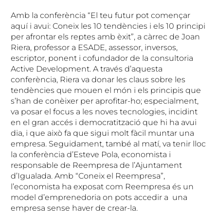
Amb la conferència “El teu futur pot començar
aquí i avui: Coneix les 10 tendències i els 10 principi
per afrontar els reptes amb èxit”, a càrrec de Joan
Riera, professor a ESADE, assessor, inversos,
escriptor, ponent i cofundador de la consultoria
Active Development. A través d’aquesta
conferència, Riera va donar les claus sobre les
tendències que mouen el món i els principis que
s’han de conèixer per aprofitar-ho; especialment,
va posar el focus a les noves tecnologies, incidint
en el gran accés i democratització que hi ha avui
dia, i que això fa que sigui molt fàcil muntar una
empresa. Seguidament, també al matí, va tenir lloc
la conferència d’Esteve Pola, economista i
responsable de Reempresa de l’Ajuntament
d’Igualada. Amb “Coneix el Reempresa”,
l’economista ha exposat com Reempresa és un
model d’emprenedoria on pots accedir a una
empresa sense haver de crear-la.