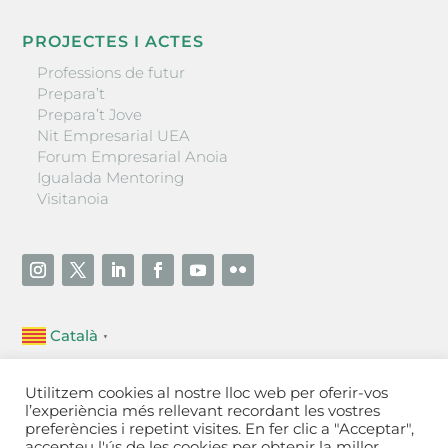
PROJECTES I ACTES
Professions de futur
Prepara’t
Prepara’t Jove
Nit Empresarial UEA
Forum Empresarial Anoia
Igualada Mentoring
Visitanoia
Català
▼
Unió Empresarial de l’Anoia (UEA)
Utilitzem cookies al nostre lloc web per oferir-vos
Ctra. de Manresa, 131, 08700 – Igualada
(Barcelona)
l’experiència més rellevant recordant les vostres
Tel 93 805 22 92
preferències i repetint visites. En fer clic a "Acceptar",
accepteu l'ús de les cookies per obtenir la millor