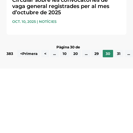
Circular sobre les convocatòries de
vaga general registrades per al mes
d’octubre de 2025
OCT. 10, 2025
|
NOTÍCIES
Pàgina 30 de
383
<Primera
<
...
10
20
...
29
30
31
...
Subscriu-te a la UEA Magazine, publicació
electrònica periòdica amb informació sobre
l’actualitat empresarial de la comarca.