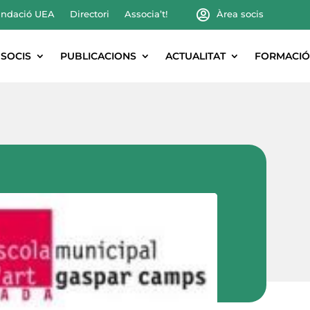
ndació UEA
Directori
Associa’t!
Àrea socis
SOCIS
PUBLICACIONS
ACTUALITAT
FORMACIÓ