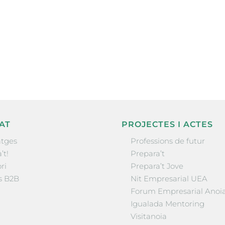
ne, publicació
nformació sobre
la comarca.
He llegit 
AT
PROJECTES I ACTES
tges
Professions de futur
’t!
Prepara’t
ri
Prepara’t Jove
s B2B
Nit Empresarial UEA
Forum Empresarial Anoi
Igualada Mentoring
Visitanoia