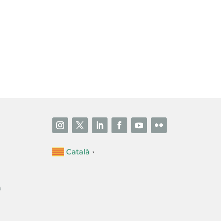
i accepto la poítica de privacitat
ENVIAR
Català
▼
a