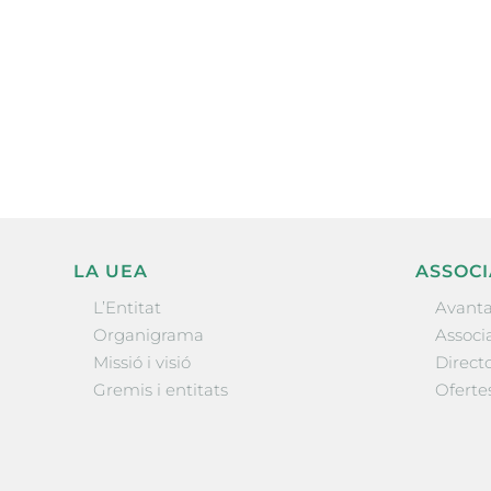
Subscriu-te a la UEA Magazi
electrònica periòdica amb i
l’actualitat empresarial de 
LA UEA
ASSOCI
L’Entitat
Avanta
Organigrama
Associa
Missió i visió
Directo
Gremis i entitats
Oferte