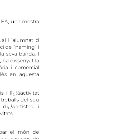
 UEA, una mostra
ual l´alumnat d
ci de “naming” i
la seva banda, l
, ha dissenyat la
ria i comercial
palès en aquesta
i lï¿½activitat
 treballs del seu
 dï¿½artistes i
vitats.
opar el món de
cats, capaços de