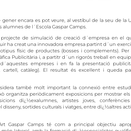
de gener encara es pot veure, al vestíbul de la seu de la
els alumnes de l´Escola Gaspar Camps.
 projecte de simulació de creació d´empresa en el q
uir ha creat una innovadora empresa partint d´un exerci
otipus físic de productes (bosses i complements). Per 
ica Publicitària i, a partitr d´un rigorós treball en equip
 d´aquestes empreses i en fa la presentació publicità
, cartell, catàleg). El resultat és excel·lent i queda 
sidera també molt important la connexió entre estudis 
això organitza periòdicament exposicions per mostrar els
icions dï¿½exalumnes, artistes joves, conferències
 disseny, sortides culturals i viatges, entre dï¿½altres acti
Art Gaspar Camps té com a principal objectiu apr
 món laboral, amb la formació dï¿½especialistes qualifi