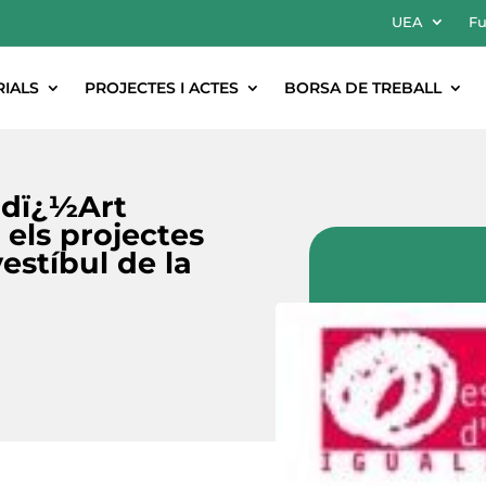
UEA
Fu
RIALS
PROJECTES I ACTES
BORSA DE TREBALL
 dï¿½Art
els projectes
estíbul de la