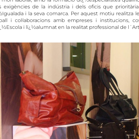
 exigències de la indústria i dels oficis que prioritàr
Igualada i la seva comarca. Per aquest motiu realitza l
ball i col·laboracions amb empreses i institucions, 
¿½Escola i lï¿½alumnat en la realitat professional de l´Art