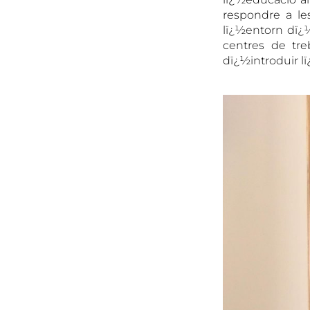
respondre a les
lï¿½entorn dï¿½
centres de tre
dï¿½introduir lï