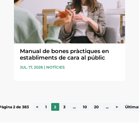
Manual de bones pràctiques en
establiments de cara al públic
JUL. 17, 2026
|
NOTÍCIES
Pàgina 2 de 383
<
1
2
3
...
10
20
...
>
Última