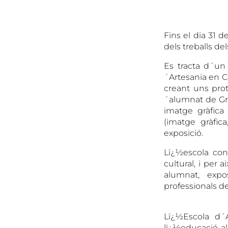
Fins el dia 31 
dels treballs d
Es tracta d´un
´Artesania en C
creant uns prot
´alumnat de Gràf
imatge gràfica
(imatge gràfica
exposició.
Lï¿½escola con
cultural, i per 
alumnat, expos
professionals del
Lï¿½Escola d´
lï¿½educació al