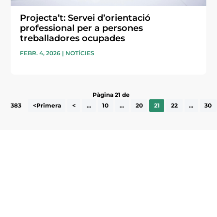
Projecta’t: Servei d’orientació
professional per a persones
treballadores ocupades
FEBR. 4, 2026
|
NOTÍCIES
Pàgina 21 de
383
<Primera
<
...
10
...
20
21
22
...
30
Subscriu-te a la UEA Magazine, publicació
electrònica periòdica amb informació sobre
l’actualitat empresarial de la comarca.