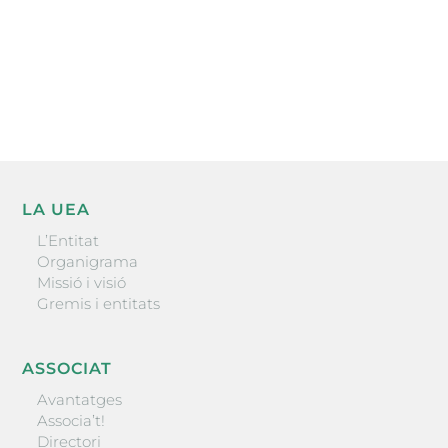
He llegit i accepto la poítica de privacitat
ENVIAR
LA UEA
L’Entitat
Organigrama
Missió i visió
Gremis i entitats
ASSOCIAT
Avantatges
Associa’t!
Directori