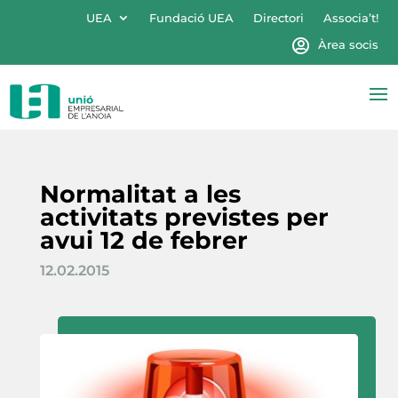
UEA
Fundació UEA
Directori
Associa’t!
Àrea socis
Normalitat a les
activitats previstes per
avui 12 de febrer
12.02.2015