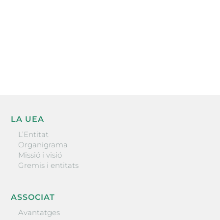
He llegit i accepto la poítica de privacitat
ENVIAR
LA UEA
L’Entitat
Organigrama
Missió i visió
Gremis i entitats
ASSOCIAT
Avantatges