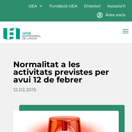
UEA
Fundació UEA
Directori
Associa’t!
Àrea socis
Normalitat a les
activitats previstes per
avui 12 de febrer
12.02.2015