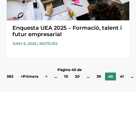
Enquesta UEA 2025 – Formació, talent i
futur empresarial
JUNY 6, 2025
|
NOTÍCIES
Pàgina 40 de
383
<Primera
<
...
10
20
...
39
40
41
...
Subscriu-te a la UEA Magazine, publicació
electrònica periòdica amb informació sobre
l’actualitat empresarial de la comarca.