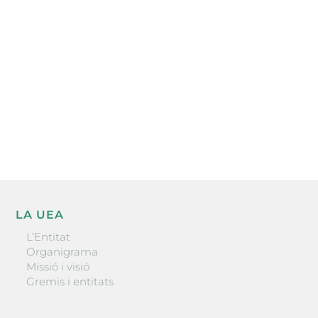
electrònica periòdica amb informació sobre
l’actualitat empresarial de la comarca.
He llegit i accepto la poítica de privacitat
ENVIAR
LA UEA
L’Entitat
Organigrama
Missió i visió
Gremis i entitats