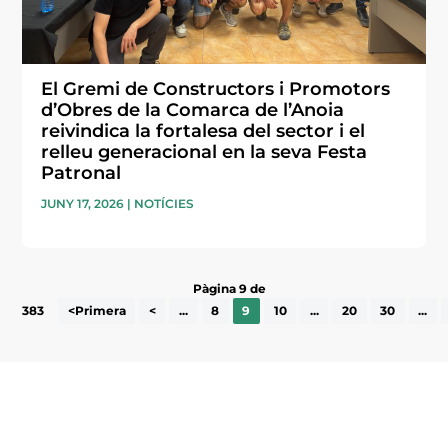
El Gremi de Constructors i Promotors
d’Obres de la Comarca de l’Anoia
reivindica la fortalesa del sector i el
relleu generacional en la seva Festa
Patronal
JUNY 17, 2026
|
NOTÍCIES
Pàgina 9 de
383
<Primera
<
...
8
9
10
...
20
30
...
Subscriu-te a la UEA Magazine, publicació