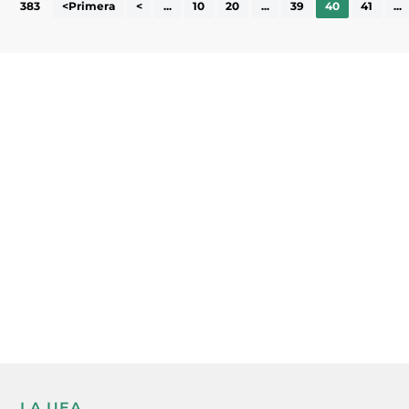
383
<Primera
<
...
10
20
...
39
40
41
...
Subscriu-te a la UEA Magazine, publicació
electrònica periòdica amb informació sobre
l’actualitat empresarial de la comarca.
He llegit i accepto la poítica de privacitat
ENVIAR
LA UEA