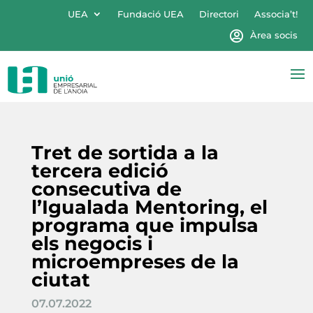
UEA
Fundació UEA
Directori
Associa’t!
Àrea socis
Tret de sortida a la
tercera edició
consecutiva de
l’Igualada Mentoring, el
programa que impulsa
els negocis i
microempreses de la
ciutat
07.07.2022