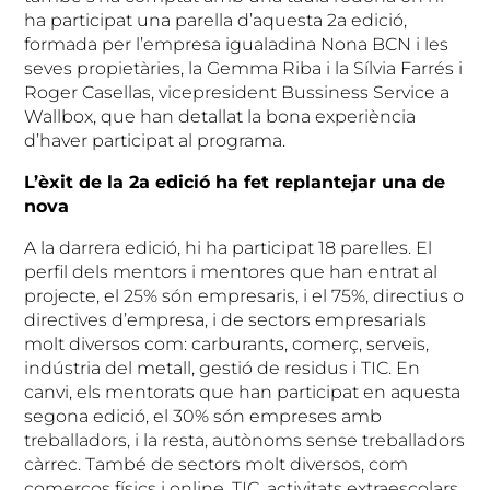
ha participat una parella d’aquesta 2a edició,
formada per l’empresa igualadina Nona BCN i les
seves propietàries, la Gemma Riba i la Sílvia Farrés i
Roger Casellas, vicepresident Bussiness Service a
Wallbox, que han detallat la bona experiència
d’haver participat al programa.
L’èxit de la 2a edició ha fet replantejar una de
nova
A la darrera edició, hi ha participat 18 parelles. El
perfil dels mentors i mentores que han entrat al
projecte, el 25% són empresaris, i el 75%, directius o
directives d’empresa, i de sectors empresarials
molt diversos com: carburants, comerç, serveis,
indústria del metall, gestió de residus i TIC. En
canvi, els mentorats que han participat en aquesta
segona edició, el 30% són empreses amb
treballadors, i la resta, autònoms sense treballadors
càrrec. També de sectors molt diversos, com
comerços físics i online, TIC, activitats extraescolars,