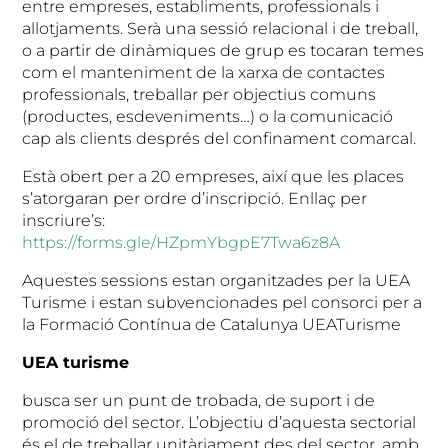
entre empreses, establiments, professionals i
allotjaments. Serà una sessió relacional i de treball,
o a partir de dinàmiques de grup es tocaran temes
com el manteniment de la xarxa de contactes
professionals, treballar per objectius comuns
(productes, esdeveniments…) o la comunicació
cap als clients després del confinament comarcal.
Està obert per a 20 empreses, així que les places
s’atorgaran per ordre d’inscripció. Enllaç per
inscriure’s:
https://forms.gle/HZpmYbgpE7Twa6z8A
Aquestes sessions estan organitzades per la UEA
Turisme i estan subvencionades pel consorci per a
la Formació Contínua de Catalunya UEATurisme
UEA turisme
busca ser un punt de trobada, de suport i de
promoció del sector. L’objectiu d’aquesta sectorial
és el de treballar unitàriament des del sector, amb