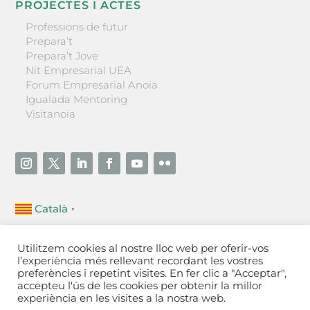
PROJECTES I ACTES
Professions de futur
Prepara’t
Prepara’t Jove
Nit Empresarial UEA
Forum Empresarial Anoia
Igualada Mentoring
Visitanoia
Català
▼
Unió Empresarial de l’Anoia (UEA)
Utilitzem cookies al nostre lloc web per oferir-vos
Ctra. de Manresa, 131, 08700 – Igualada
(Barcelona)
l’experiència més rellevant recordant les vostres
Tel 93 805 22 92
preferències i repetint visites. En fer clic a "Acceptar",
accepteu l'ús de les cookies per obtenir la millor
experiència en les visites a la nostra web.
Contactar
·
Avís legal
·
Política de privacitat
·
Política