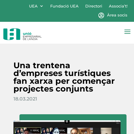
UEA
Fundació UEA
Directori
Associa’t!
Àrea socis
Una trentena
d’empreses turístiques
fan xarxa per començar
projectes conjunts
18.03.2021