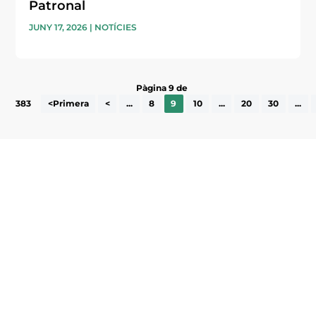
Patronal
JUNY 17, 2026
|
NOTÍCIES
Pàgina 9 de
383
<Primera
<
...
8
9
10
...
20
30
...
Subscriu-te a la UEA Magazine, publicació
electrònica periòdica amb informació sobre
l’actualitat empresarial de la comarca.
He llegit i accepto la poítica de privacitat