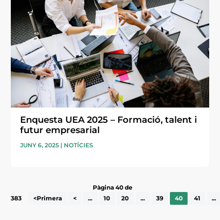
Enquesta UEA 2025 – Formació, talent i
futur empresarial
JUNY 6, 2025
|
NOTÍCIES
Pàgina 40 de
383
<Primera
<
...
10
20
...
39
40
41
...