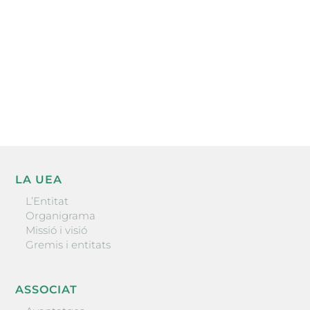
He llegit i accepto la poítica de privacitat
ENVIAR
LA UEA
L’Entitat
Organigrama
Missió i visió
Gremis i entitats
ASSOCIAT