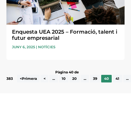
Enquesta UEA 2025 – Formació, talent i
futur empresarial
JUNY 6, 2025
|
NOTÍCIES
Pàgina 40 de
383
<Primera
<
...
10
20
...
39
40
41
...
Subscriu-te a la UEA Magazine, publicació
electrònica periòdica amb informació sobre
l’actualitat empresarial de la comarca.