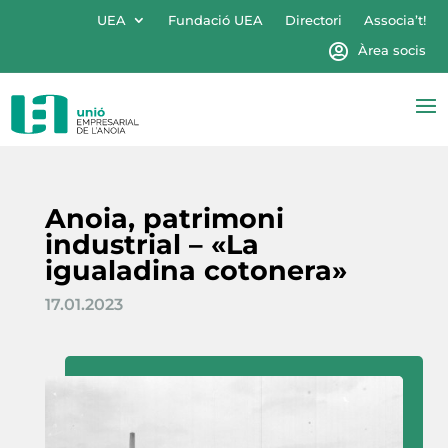
UEA
Fundació UEA
Directori
Associa’t!
Àrea socis
Anoia, patrimoni
industrial – «La
igualadina cotonera»
17.01.2023