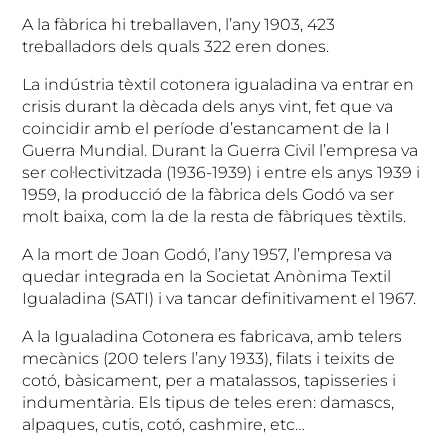
A la fàbrica hi treballaven, l’any 1903, 423
treballadors dels quals 322 eren dones.
La indústria tèxtil cotonera igualadina va entrar en
crisis durant la dècada dels anys vint, fet que va
coincidir amb el període d’estancament de la I
Guerra Mundial. Durant la Guerra Civil l’empresa va
ser col·lectivitzada (1936-1939) i entre els anys 1939 i
1959, la producció de la fàbrica dels Godó va ser
molt baixa, com la de la resta de fàbriques tèxtils.
A la mort de Joan Godó, l’any 1957, l’empresa va
quedar integrada en la Societat Anònima Textil
Igualadina (SATI) i va tancar definitivament el 1967.
A la Igualadina Cotonera es fabricava, amb telers
mecànics (200 telers l’any 1933), filats i teixits de
cotó, bàsicament, per a matalassos, tapisseries i
indumentària. Els tipus de teles eren: damascs,
alpaques, cutis, cotó, cashmire, etc…