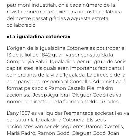
patrimoni industrial», on a cada número de la
revista donem a conèixer una indústria o fàbrica
del nostre passat gràcies a aquesta estreta
col·laboració.
«La igualadina cotonera»
L’origen de la Igualadina Cotonera es pot trobar el
13 de juliol de 1842 quan va ser constituïda la
Companyia Fabril Igualadina per un grup de socis
capitalistes, els quals eren importants fabricants i
comerciants de la vila d’Igualada. La direcció de la
companyia corresponia al Consell d’Administració
format pels socis Ramon Castells Pie, màxim
accionista, Josep Aguilera i Oleguer Godó i es va
nomenar director de la fàbrica a Celdoni Carles.
L’any 1857 es va liquidar l’esmentada societat i es va
constituir la Igualadina Cotonera. Els seus
accionistes van ser els següents: Ramon Castells,
Marià Padró, Ramon Godó, Oleguer Godó, Joan