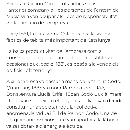
Sendra i Ramon Carrer, tots antics socis de
l’anterior companyia i les persones de l’entorn de
Macià Vila van ocupar els llocs de responsabilitat
en la direcció de l’empresa.
L’any 1861, la Igualadina Cotonera era la sisena
fàbrica de teixits més important de Catalunya.
La baixa productivitat de l’empresa com a
conseqüència de la manca de combustible va
ocasionar que, cap el 1881, es posés a la venda els
edificis i els terrenys.
Així l’empresa va passar a mans de la família Godó.
Quan l’any 1883 va morir Ramon Godó i Pié,
Bonaventura Llucià Grifell i Joan Godó Llucià, mare
i fill, el van succeir en el negoci familiar i van decidir
constituir una societat regular col·lectiva
anomenada Vídua i Fill de Ramon Godó. Una de
les grans innovacions que van aportar a la fàbrica
va ser dotar-la d’energia elèctrica.