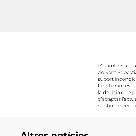
13 cambres catal
de Sant Sebastià
suport incondic
En el manifest, 
la decisió que p
d’adaptar l’act
continuar contri
Altres notícies