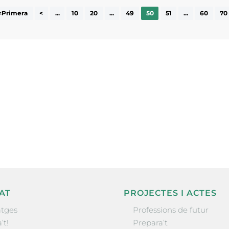
<Primera
<
...
10
20
...
49
50
51
...
60
70
ne, publicació
nformació sobre
la comarca.
He llegit 
AT
PROJECTES I ACTES
tges
Professions de futur
’t!
Prepara’t