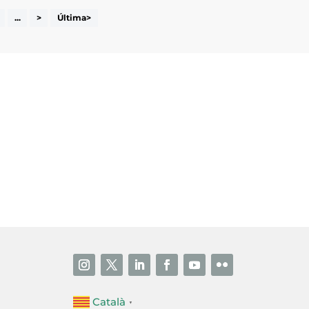
...
>
Última>
i accepto la poítica de privacitat
ENVIAR
Català
▼