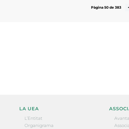
Pàgina 50 de 383
Subscriu-te a la UEA Magazi
electrònica periòdica amb i
l’actualitat empresarial de 
LA UEA
ASSOCI
L’Entitat
Avanta
Organigrama
Associa