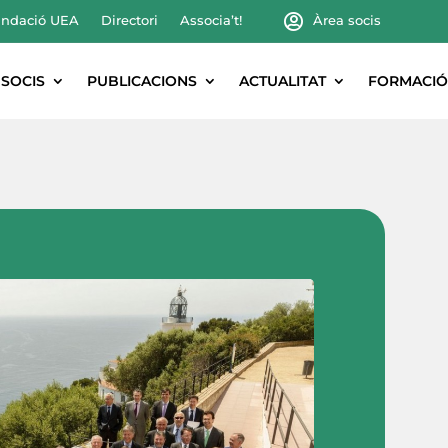
ndació UEA
Directori
Associa’t!
Àrea socis
SOCIS
PUBLICACIONS
ACTUALITAT
FORMACIÓ