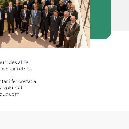
eunides al Far
ecidir i el seu
ar i fer costat a
la voluntat
ue puguem