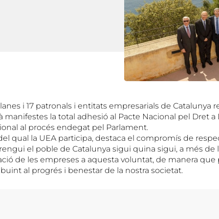
anes i 17 patronals i entitats empresarials de Catalunya r
 manifestes la total adhesió al Pacte Nacional pel Dret a D
ional al procés endegat pel Parlament.
del qual la UEA participa, destaca el compromís de respect
rengui el poble de Catalunya sigui quina sigui, a més de 
uació de les empreses a aquesta voluntat, de manera q
buint al progrés i benestar de la nostra societat.